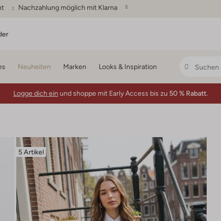
ht
Nachzahlung möglich mit Klarna
der
es
Neuheiten
Marken
Looks & Inspiration
Logge dich ein
und shoppe mit Early Access bis zu
50 % Rabatt.
5 Artikel