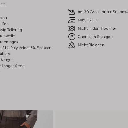
rm
bei 30 Grad normal Schon
blau
Max. 150 °C
eifen
Nicht in den Trockner
ssic Tailoring
umwolle
Chemisch Reinigen
ercentages:
Nicht Bleichen
 21% Polyamide, 3% Elastaan
ailliert
Kragen
:
Langer Ärmel
z