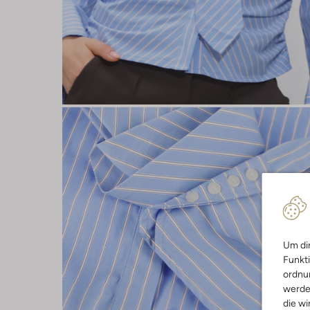
Um dir
Funkti
ordnun
werde
die wi