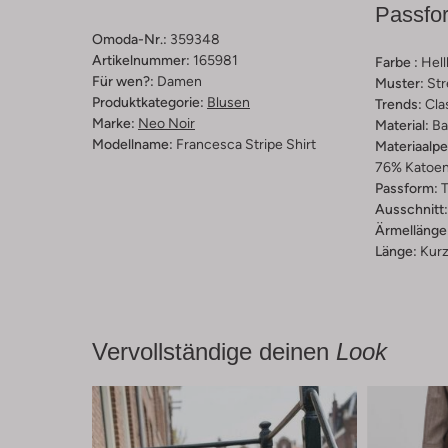
Passfo
Omoda-Nr.:
359348
Artikelnummer:
165981
Farbe :
Hell
Für wen?:
Damen
Muster:
Str
Produktkategorie:
Blusen
Trends:
Cla
Marke:
Neo Noir
Material:
Ba
Modellname:
Francesca Stripe Shirt
Materiaalp
76% Katoen,
Passform:
T
Ausschnitt:
Ärmellänge
Länge:
Kur
Vervollständige deinen
Look