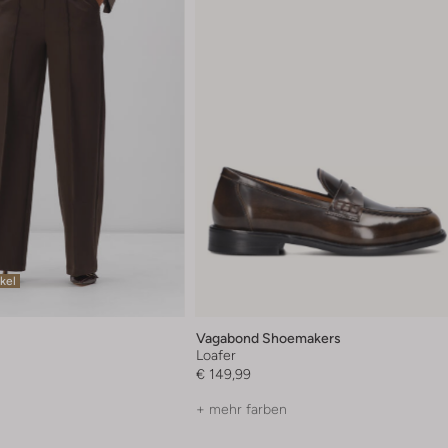
ikel
Vagabond Shoemakers
Loafer
€ 149,99
+ mehr farben