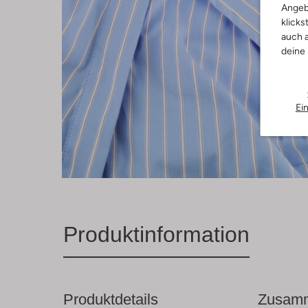
Angeb
klicks
auch a
deine
Ei
Produktinformation
Produktdetails
Zusamm