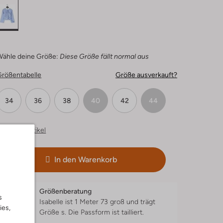
Wähle deine Größe:
Diese Größe fällt normal aus
Größentabelle
Größe ausverkauft?
34
36
38
40
42
44
hnliche Artikel
In den Warenkorb
Größenberatung
s
Isabelle ist 1 Meter 73 groß und trägt
ies,
Größe s.
Die Passform ist
tailliert
.