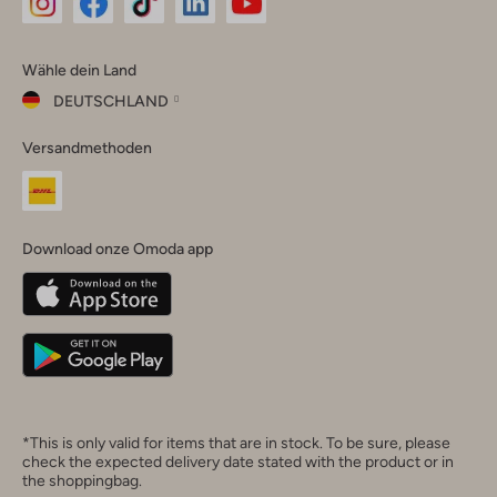
Omoda
Omoda
Omoda
Omoda
Omoda
Wähle dein Land
Instagram
Facebook
TikTok
LinkedIn
YouTube
DEUTSCHLAND
Wähle
Versandmethoden
dein
Schließ
Land
Nederland
België
(Nederlands)
Download onze Omoda app
Belgique
(Français)
Deutschland
*This is only valid for items that are in stock. To be sure, please
check the expected delivery date stated with the product or in
the shoppingbag.