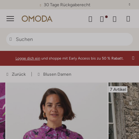
30 Tage Rückgaberecht
Menü
Logge dich ein
und shoppe mit Early Access bis zu
50 % Rabatt.
Zurück
Blusen Damen
7 Artikel