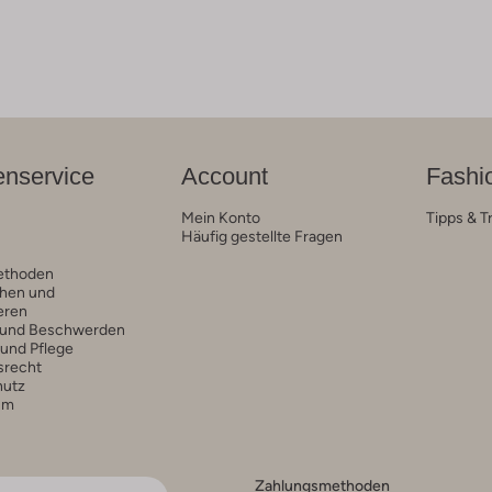
nservice
Account
Fashi
Mein Konto
Tipps & T
Häufig gestellte Fragen
ethoden
hen und
eren
 und Beschwerden
 und Pflege
srecht
hutz
um
Zahlungsmethoden