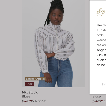
Um dir
Funkti
ordnun
werde
die wi
Angeb
klicks
auch a
deine
Letzter Artikel
Letzter
Ei
-70%
-70%
Mkt Studio
Mkt Stud
Bluse
Bluse
€ 111,95
€ 33,95
€ 125,95