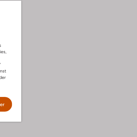
s
ies,
"
nnst
der
er