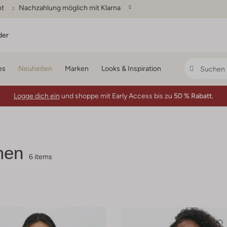
ht
Nachzahlung möglich mit Klarna
der
es
Neuheiten
Marken
Looks & Inspiration
Logge dich ein
und shoppe mit Early Access bis zu
50 % Rabatt.
men
6 items