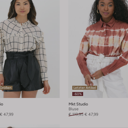
 Größen
Letzter Artikel
-60%
io
Mkt Studio
Bluse
€ 47,99
€ 119,95
€ 47,99