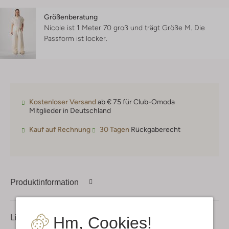
Größenberatung
Nicole ist 1 Meter 70 groß und trägt Größe M.
Die
Passform ist
locker
.
Kostenloser Versand
ab € 75 für Club-Omoda
Mitglieder in Deutschland
Kauf auf Rechnung
30 Tagen
Rückgaberecht
Produktinformation
Lieferung & Rückgabe
Hm, Cookies!