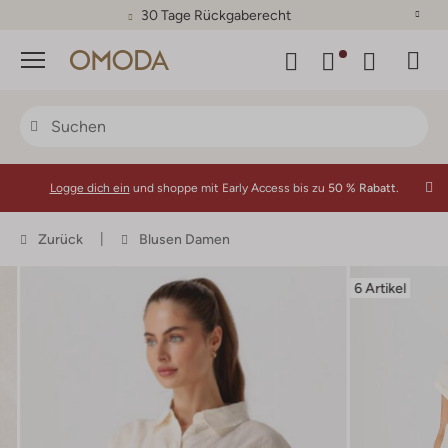
30 Tage Rückgaberecht
Menü
Logge dich ein
und shoppe mit Early Access bis zu
50 % Rabatt.
Zurück
Blusen Damen
6 Artikel