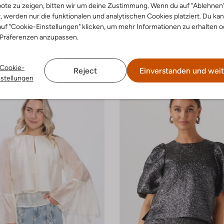
ote zu zeigen, bitten wir um deine Zustimmung. Wenn du auf "Ablehnen
-50%
t, werden nur die funktionalen und analytischen Cookies platziert. Du ka
Freebird
uf "Cookie-Einstellungen" klicken, um mehr Informationen zu erhalten o
Bluse
 Präferenzen anzupassen.
€ 48,99
€ 109,99
€ 54,99
arben
Cookie-
Reject
Einverstanden und weit
nstellungen