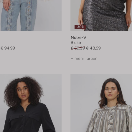
-30%
Notre-V
Bluse
€ 94,99
€ 69,99
€ 48,99
+ mehr farben