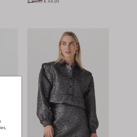
€ 89,99
€ 44,99
s
ies,