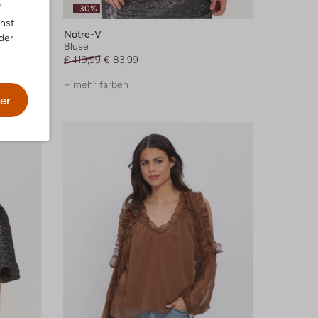
"
-30%
nnst
Notre-V
der
Bluse
€ 119,99
€ 83,99
+ mehr farben
er