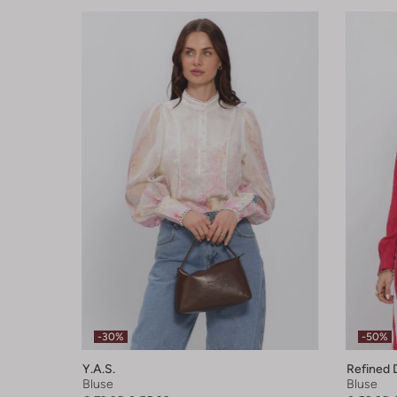
-30%
-50%
Y.a.s.
Refined 
Bluse
Bluse