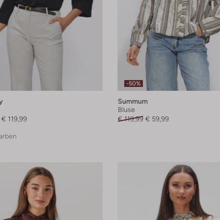
-50%
y
Summum
Bluse
€ 119,99
€ 119,99
€ 59,99
arben