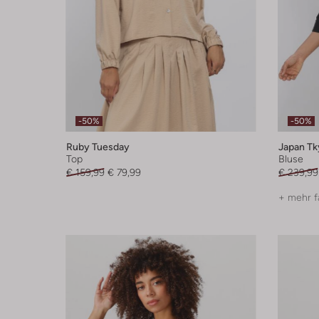
-50%
-50%
Ruby Tuesday
Japan Tk
Top
Bluse
€ 159,99
€ 79,99
€ 239,99
+ mehr f