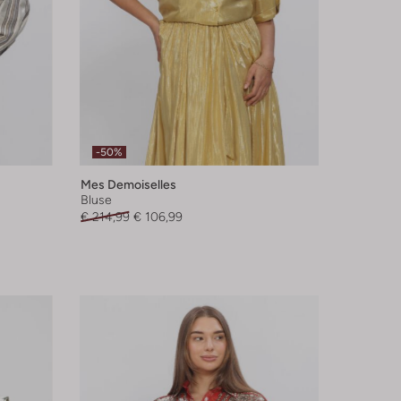
-50%
Mes Demoiselles
Bluse
€ 214,99
€ 106,99