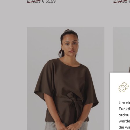
€ 79,99
€ 55,99
€ 59,99
Um dir
Funkti
ordnun
werde
die wi