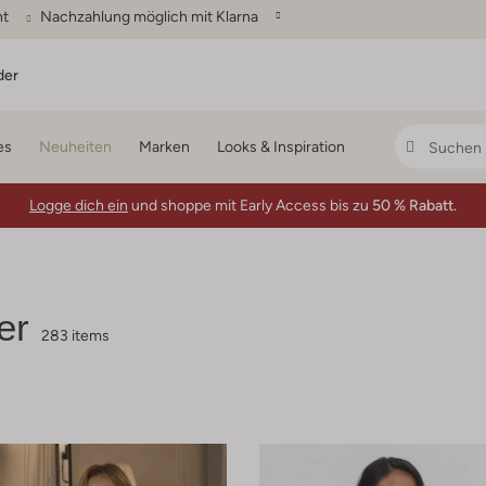
ht
Nachzahlung möglich mit Klarna
der
es
Neuheiten
Marken
Looks & Inspiration
Logge dich ein
und shoppe mit Early Access bis zu
50 % Rabatt.
er
283 items