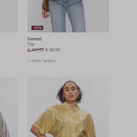
-50%
Dante6
Top
€ 199,99
€ 99,99
+ mehr farben