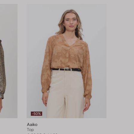
-50%
Aaiko
Top