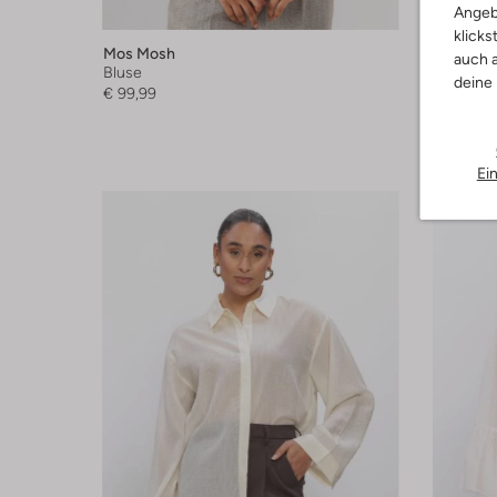
Angeb
-30%
klicks
Mos Mosh
Notre-V
auch a
Bluse
Bluse
deine
€ 99,99
€ 69,99
+ mehr f
Ei