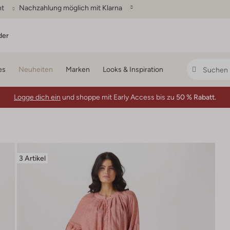
ht
Nachzahlung möglich mit Klarna
der
es
Neuheiten
Marken
Looks & Inspiration
Logge dich ein
und shoppe mit Early Access bis zu
50 % Rabatt.
3 Artikel