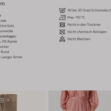
rm
30 bei 30 Grad Schonwäsc
a
Max. 110 °C
rade
Nicht in den Trockner
Ord Sets
umwolle
Nicht chemisch Reinigen
ercentages:
Nicht Bleichen
, 5% Ramie
ocker
Rund
:
Langer Ärmel