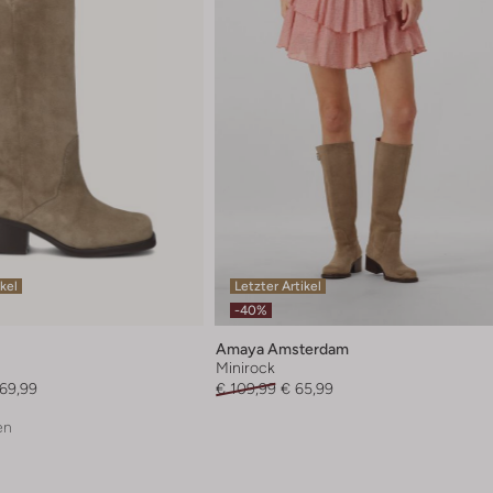
ikel
Letzter Artikel
-40%
Amaya Amsterdam
l
Minirock
169,99
€ 109,99
€ 65,99
en