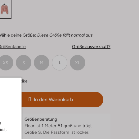
Wähle deine Größe:
Diese Größe fällt normal aus
Größentabelle
Größe ausverkauft?
XS
S
M
L
XL
hnliche Artikel
In den Warenkorb
Größenberatung
s
Floor ist 1 Meter 81 groß und trägt
ies,
Größe S.
Die Passform ist
locker
.