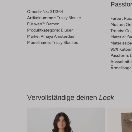
Passfo
Omoda-Nr.:
311364
Artikelnummer:
Trissy Blouse
Farbe :
Ros
Für wen?:
Damen
Muster:
Ge
Produktkategorie:
Blusen
Trends:
Co-
Marke:
Amaya Amsterdam
Material:
Ba
Modellname:
Trissy Blouses
Materiaalp
95% Katoen
Passform:
L
Ausschnitt:
Ärmellänge
Vervollständige deinen
Look