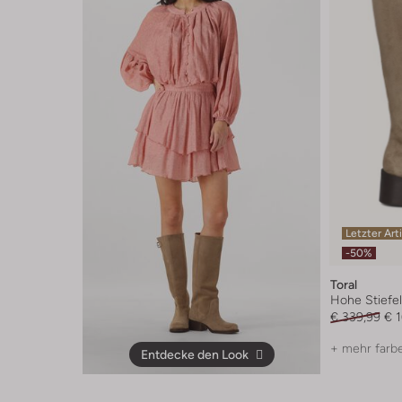
Letzter Art
-50%
Toral
Hohe Stiefe
€ 339,99
€ 
+ mehr farb
Entdecke den Look