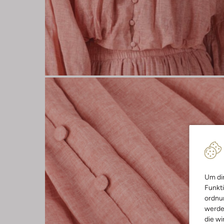
Um dir
Funkti
ordnun
werde
die wi