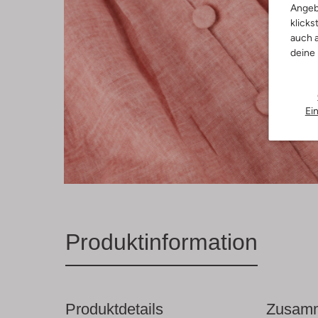
Angeb
klicks
auch a
deine
Ei
Produktinformation
Produktdetails
Zusamm