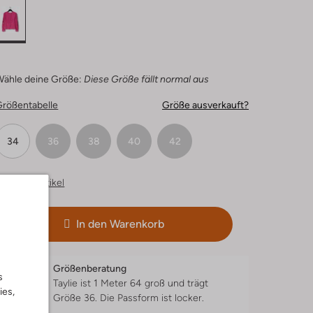
Wähle deine Größe:
Diese Größe fällt normal aus
Größentabelle
Größe ausverkauft?
34
36
38
40
42
hnliche Artikel
In den Warenkorb
Größenberatung
s
Taylie ist 1 Meter 64 groß und trägt
ies,
Größe 36.
Die Passform ist
locker
.