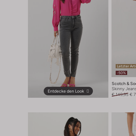
Letzter Art
-50%
Scotch & So
Skinny Jean
Entdecke den Look
€ 149,95
€ 7