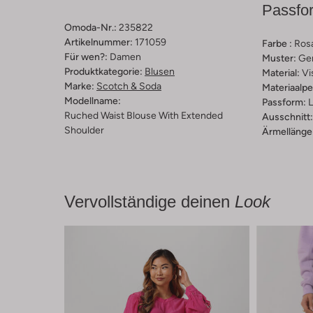
Passfo
Omoda-Nr.:
235822
Artikelnummer:
171059
Farbe :
Ros
Für wen?:
Damen
Muster:
Ge
Produktkategorie:
Blusen
Material:
Vi
Marke:
Scotch & Soda
Materiaalp
Modellname:
Passform:
L
Ruched Waist Blouse With Extended
Ausschnitt:
Shoulder
Ärmellänge
Vervollständige deinen
Look