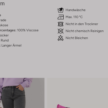
rm
Handwäsche
a
Max. 110 °C
rade
Nicht in den Trockner
skose
ercentages:
100% Viscose
Nicht chemisch Reinigen
ocker
Nicht Bleichen
Rund
:
Langer Ärmel