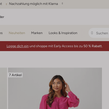
ht
Nachzahlung möglich mit Klarna
der
es
Neuheiten
Marken
Looks & Inspiration
Logge dich ein
und shoppe mit Early Access bis zu
50 % Rabatt.
7 Artikel