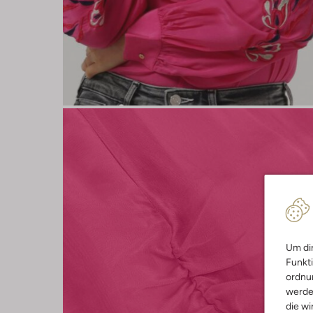
Um dir
Funkti
ordnun
werde
die wi