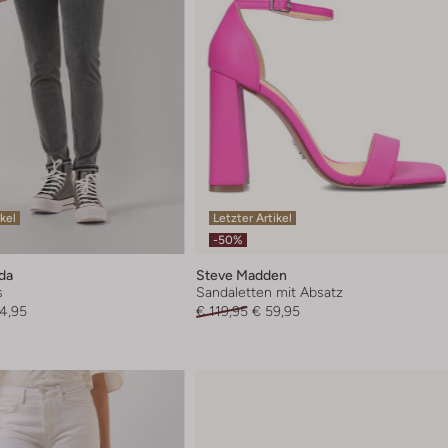
ikel
Letzter Artikel
-50%
da
Steve Madden
s
Sandaletten mit Absatz
4,95
€ 119,95
€ 59,95