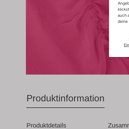
Angeb
klicks
auch a
deine
Ei
Produktinformation
Produktdetails
Zusamm