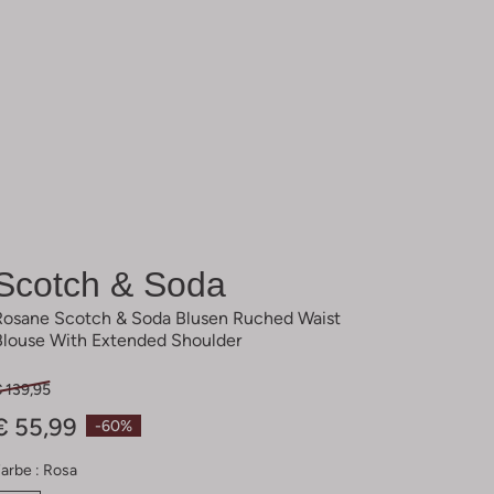
Scotch & Soda
Rosane Scotch & Soda Blusen Ruched Waist
Blouse With Extended Shoulder
 139,95
€ 55,99
-60%
arbe :
Rosa