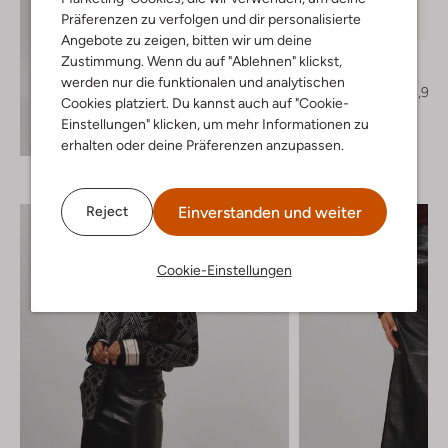
Letzter Artikel
Präferenzen zu verfolgen und dir personalisierte
-50%
Angebote zu zeigen, bitten wir um deine
Lodi
Zustimmung. Wenn du auf "Ablehnen" klickst,
Pumps
werden nur die funktionalen und analytischen
€ 209,95
€ 104,99
Cookies platziert. Du kannst auch auf "Cookie-
Einstellungen" klicken, um mehr Informationen zu
Entdecke den Look
erhalten oder deine Präferenzen anzupassen.
Einverstanden und weiter
Reject
Cookie-Einstellungen