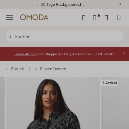
30 Tage Rückgaberecht
Menü
Logge dich ein
und shoppe mit Early Access bis zu
50 % Rabatt.
Zurück
Blusen Damen
3 Artikel