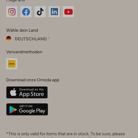
Omoda
Omoda
Omoda
Omoda
Omoda
Wähle dein Land
Instagram
Facebook
TikTok
LinkedIn
YouTube
DEUTSCHLAND
Wähle
Versandmethoden
dein
Schließ
Land
Nederland
België
(Nederlands)
Download onze Omoda app
Belgique
(Français)
Deutschland
*This is only valid for items that are in stock. To be sure, please