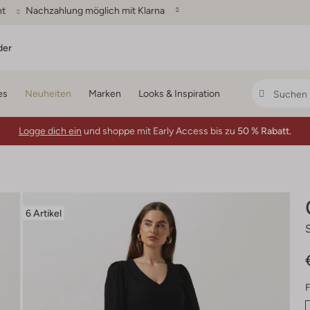
ht
Nachzahlung möglich mit Klarna
der
es
Neuheiten
Marken
Looks & Inspiration
Logge dich ein
und shoppe mit Early Access bis zu
50 % Rabatt.
6 Artikel
F