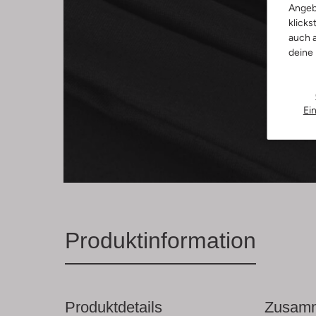
Angeb
klicks
auch a
deine
Ei
Produktinformation
Produktdetails
Zusamm