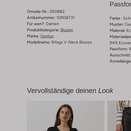
Passfo
Omoda-Nr.:
260882
Artikelnummer:
10908731
Farbe :
Sch
Für wen?:
Damen
Muster:
Ge
Produktkategorie:
Blusen
Material:
Ec
Marke:
Gestuz
Materiaalp
Modellname:
Rifagz V-Neck Blouse
94% Ecover
Passform:
R
Ausschnitt:
Ärmellänge
Vervollständige deinen
Look