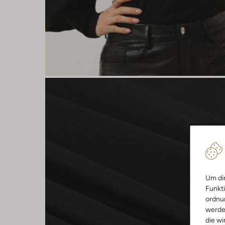
Um dir
Funkti
ordnun
werde
die wi