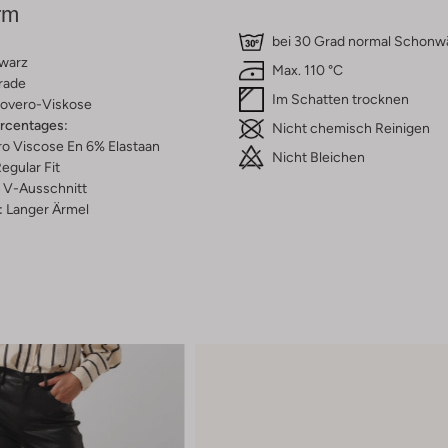
rm
bei 30 Grad normal Schon
warz
Max. 110 °C
rade
Im Schatten trocknen
overo-Viskose
ercentages:
Nicht chemisch Reinigen
o Viscose En 6% Elastaan
Nicht Bleichen
egular Fit
V-Ausschnitt
:
Langer Ärmel