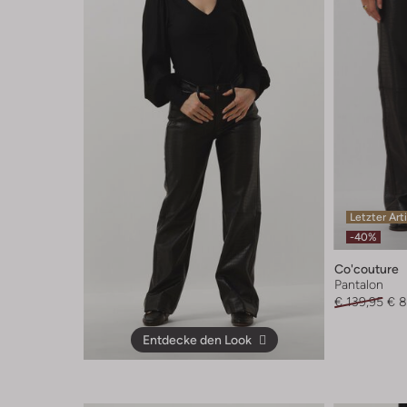
Letzter Art
-40%
Co'couture
Pantalon
€ 139,95
€ 8
Entdecke den Look