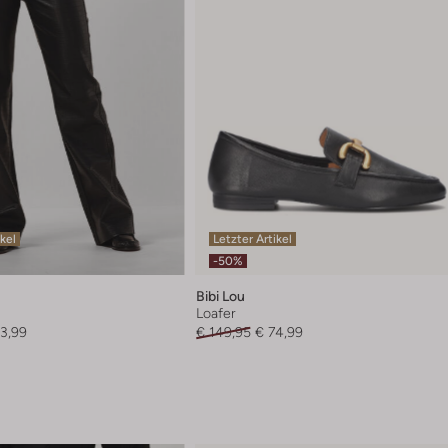
ikel
Letzter Artikel
-50%
Bibi Lou
Loafer
3,99
€ 149,95
€ 74,99