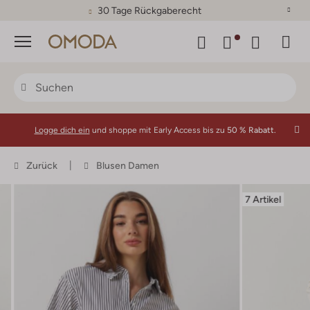
30 Tage Rückgaberecht
Menü
Logge dich ein
und shoppe mit Early Access bis zu
50 % Rabatt.
Zurück
Blusen Damen
7 Artikel