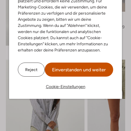
platziert und erfordern keine Zustimmung. Für
Letzte Größen
Marketing-Cookies, die wir verwenden, um deine
-60%
Präferenzen zu verfolgen und dir personalisierte
Modström
Angebote zu zeigen, bitten wir um deine
Blazer
Zustimmung. Wenn du auf "Ablehnen" klickst,
€ 159,95
€ 63,99
werden nur die funktionalen und analytischen
+ mehr farben
Cookies platziert. Du kannst auch auf "Cookie-
Entdecke den Look
Einstellungen" klicken, um mehr Informationen zu
erhalten oder deine Präferenzen anzupassen.
Einverstanden und weiter
Reject
Cookie-Einstellungen