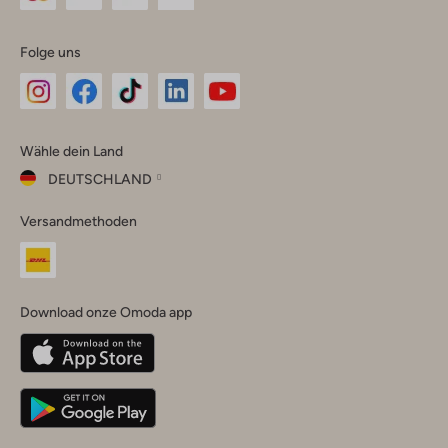
Folge uns
Omoda
Omoda
Omoda
Omoda
Omoda
Wähle dein Land
Instagram
Facebook
TikTok
LinkedIn
YouTube
DEUTSCHLAND
Wähle
Versandmethoden
dein
Schließ
Land
Nederland
België
(Nederlands)
Download onze Omoda app
Belgique
(Français)
Deutschland