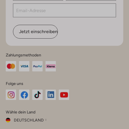
Jetzt einschreiben
Zahlungsmethoden
Folge uns
Omoda
Omoda
Omoda
Omoda
Omoda
Wähle dein Land
Instagram
Facebook
TikTok
LinkedIn
YouTube
DEUTSCHLAND
Wähle