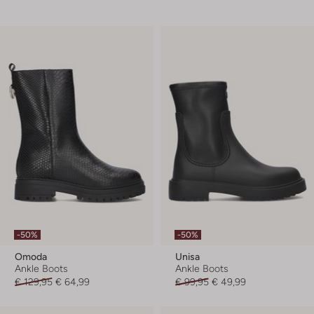
-50%
-50%
Omoda
Unisa
Ankle Boots
Ankle Boots
€ 129,95
€ 64,99
€ 99,95
€ 49,99