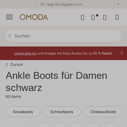
30 Tage Rückgaberecht
Menü
Logge dich ein
und shoppe mit Early Access bis zu
50 % Rabatt.
Zurück
Ankle Boots für Damen
schwarz
60 items
Snowboots
Schnürboots
Chelsea Boots