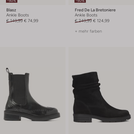
-50%
-50%
Blasz
Fred De La Bretoniere
Ankle Boots
Ankle Boots
€ 149,99
€ 74,99
€ 249,99
€ 124,99
+ mehr farben