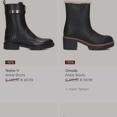
-50%
-50%
Notre-V
Omoda
Ankle Boots
Ankle Boots
€ 139,95
€ 69,99
€ 119,95
€ 59,99
+ mehr farben