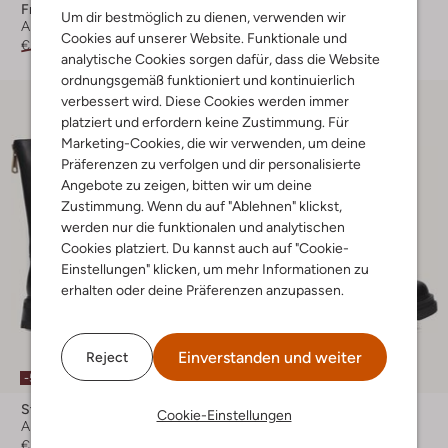
Fred De La Bretoniere
Blasz
Um dir bestmöglich zu dienen, verwenden wir
Ankle Boots
Ankle Boots
Cookies auf unserer Website. Funktionale und
€ 259,95
€ 129,99
€ 129,99
€ 64,99
analytische Cookies sorgen dafür, dass die Website
ordnungsgemäß funktioniert und kontinuierlich
verbessert wird. Diese Cookies werden immer
platziert und erfordern keine Zustimmung. Für
Marketing-Cookies, die wir verwenden, um deine
Präferenzen zu verfolgen und dir personalisierte
Angebote zu zeigen, bitten wir um deine
Zustimmung. Wenn du auf "Ablehnen" klickst,
werden nur die funktionalen und analytischen
Cookies platziert. Du kannst auch auf "Cookie-
Einstellungen" klicken, um mehr Informationen zu
erhalten oder deine Präferenzen anzupassen.
Einverstanden und weiter
Reject
-50%
-50%
Stefano Lauran
Blasz
Cookie-Einstellungen
Ankle Boots
Ankle Boots
€ 219,99
€ 109,99
€ 129,99
€ 64,99