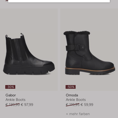
-30%
-50%
Gabor
Omoda
Ankle Boots
Ankle Boots
€ 139,99
€ 97,99
€ 119,95
€ 59,99
+ mehr farben