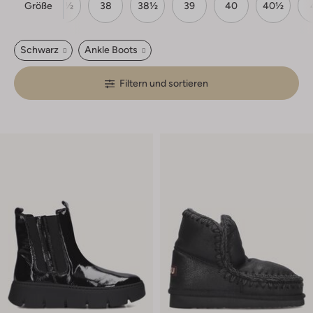
Größe
37
37½
38
38½
39
40
40½
Schwarz
Ankle Boots
Filtern und sortieren