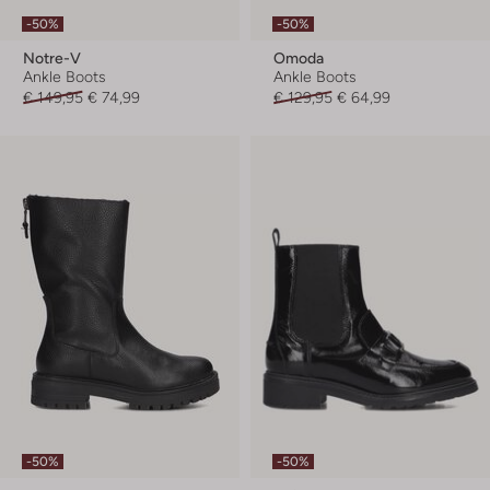
-50%
-50%
Notre-V
Omoda
Ankle Boots
Ankle Boots
€ 149,95
€ 74,99
€ 129,95
€ 64,99
-50%
-50%