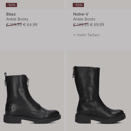
-50%
-50%
Blasz
Notre-V
Ankle Boots
Ankle Boots
€ 129,99
€ 64,99
€ 139,95
€ 69,99
+ mehr farben