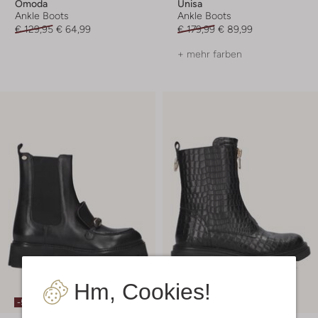
Omoda
Unisa
Ankle Boots
Ankle Boots
€ 129,95
€ 64,99
€ 179,99
€ 89,99
+ mehr farben
Hm, Cookies!
-50%
-50%