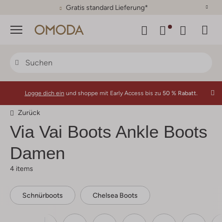
Gratis standard Lieferung*
Menü
Logge dich ein
und shoppe mit Early Access bis zu
50 % Rabatt.
Zurück
Via Vai
Boots Ankle Boots
Damen
4 items
Schnürboots
Chelsea Boots