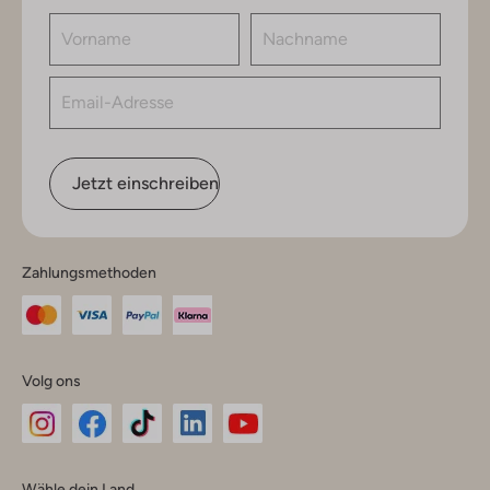
Jetzt einschreiben
Zahlungsmethoden
Volg ons
Omoda
Omoda
Omoda
Omoda
Omoda
Wähle dein Land