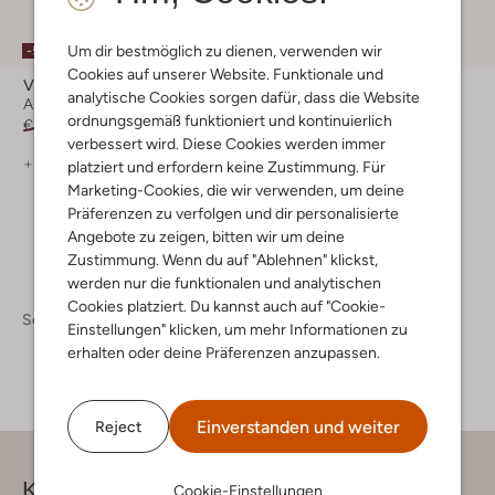
Um dir bestmöglich zu dienen, verwenden wir
-50%
-50%
Cookies auf unserer Website. Funktionale und
Via Vai
Via Vai
analytische Cookies sorgen dafür, dass die Website
Ankle Boots
Ankle Boots
ordnungsgemäß funktioniert und kontinuierlich
€ 199,95
€ 99,99
€ 199,95
€ 99,99
verbessert wird. Diese Cookies werden immer
+ mehr farben
+ mehr farben
platziert und erfordern keine Zustimmung. Für
Marketing-Cookies, die wir verwenden, um deine
Präferenzen zu verfolgen und dir personalisierte
Angebote zu zeigen, bitten wir um deine
Zustimmung. Wenn du auf "Ablehnen" klickst,
werden nur die funktionalen und analytischen
Cookies platziert. Du kannst auch auf "Cookie-
Schuhe
Boots
Boots Damen
Einstellungen" klicken, um mehr Informationen zu
erhalten oder deine Präferenzen anzupassen.
Einverstanden und weiter
Reject
Kontakt
Cookie-Einstellungen