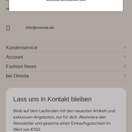
Montag - Freitag 09:00 - 17:00 uur
info@omoda.de
Kundenservice
Account
Fashion News
bei Omoda
Lass uns in Kontakt bleiben
Bleib auf dem Laufenden mit den neuesten Artikeln und
exklusiven Angeboten, nur für dich. Abonniere den
Newsletter und gewinne einen Einkaufsgutschein im
Wert von €150.