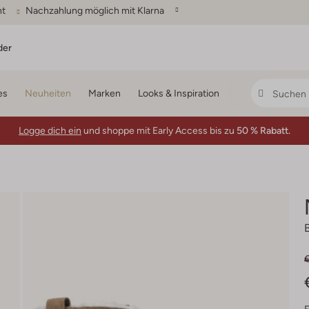
ht
Nachzahlung möglich mit Klarna
der
es
Neuheiten
Marken
Looks & Inspiration
Logge dich ein
und shoppe mit Early Access bis zu
50 % Rabatt.