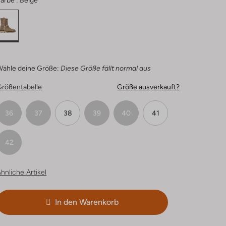
arbe :
Beige
Wähle deine Größe:
Diese Größe fällt normal aus
Größentabelle
Größe ausverkauft?
36
37
38
39
40
41
42
hnliche Artikel
In den Warenkorb