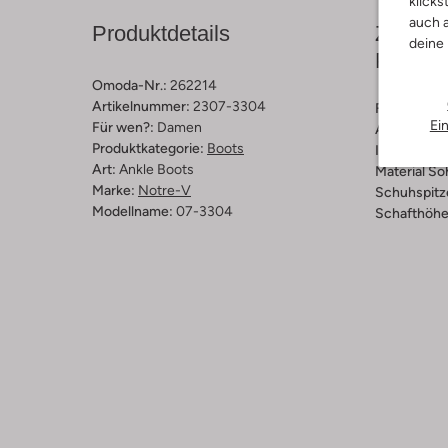
klicks
auch a
Produktdetails
Zusamm
deine
Passfo
Omoda-Nr.:
262214
Artikelnummer:
2307-3304
Farbe :
Bei
Ei
Für wen?:
Damen
Außenmater
Produktkategorie:
Boots
Innenmateri
Art:
Ankle Boots
Material So
Marke:
Notre-V
Schuhspitz
Modellname:
07-3304
Schafthöhe 