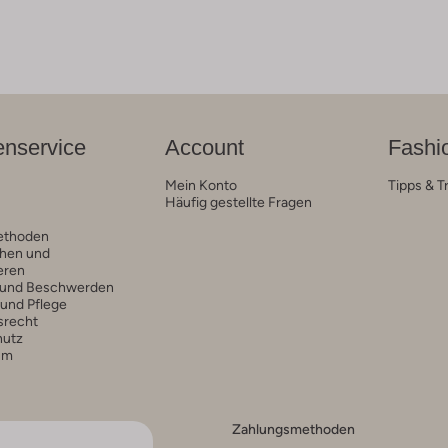
nservice
Account
Fashi
Mein Konto
Tipps & T
Häufig gestellte Fragen
ethoden
hen und
eren
 und Beschwerden
 und Pflege
srecht
hutz
um
Zahlungsmethoden