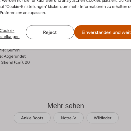
t, werden nur die funktionalen und analytischen Cookies platziert. Du ka
uf "Cookie-Einstellungen" klicken, um mehr Informationen zu erhalten o
ensetzung &
 Präferenzen anzupassen.
rm
Cookie-
ge
Reject
Einverstanden und weit
nstellungen
ial:
Wildleder
al:
Faux Fur
hle:
Gummi
e:
Abgerundet
Stiefel (cm):
20
Mehr sehen
Ankle Boots
Notre-V
Wildleder