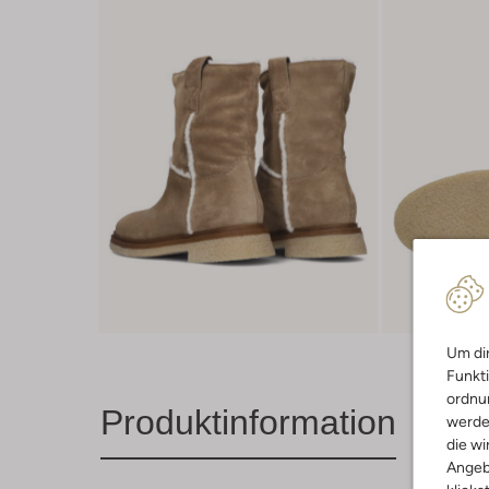
Um dir
Funkti
ordnun
Produktinformation
werde
die wi
Angeb