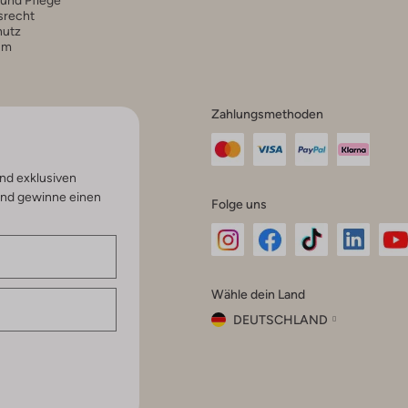
 und Pflege
srecht
hutz
um
Zahlungsmethoden
nd exklusiven
und gewinne einen
Folge uns
Omoda
Omoda
Omoda
Omoda
Om
Wähle dein Land
Instagram
Facebook
TikTok
LinkedI
Yo
DEUTSCHLAND
Wähle
dein
Schließ
Land
Nederland