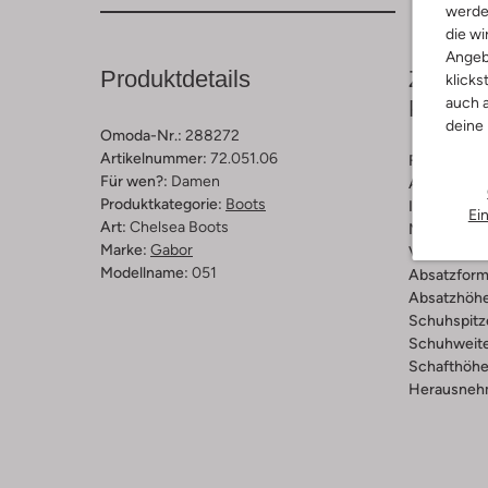
werde
die wi
Angeb
Produktdetails
Zusamm
klicks
auch a
Passfo
deine
Omoda-Nr.:
288272
Artikelnummer:
72.051.06
Farbe :
Blau
Für wen?:
Damen
Außenmater
Produktkategorie:
Boots
Innenmateri
Ei
Art:
Chelsea Boots
Material So
Marke:
Gabor
Verschluss
Modellname:
051
Absatzform
Absatzhöhe
Schuhspitz
Schuhweite
Schafthöhe 
Herausnehm