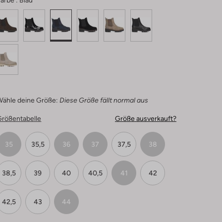
arbe :
Blau
Wähle deine Größe:
Diese Größe fällt normal aus
Größentabelle
Größe ausverkauft?
35
35,5
36
37
37,5
38
38,5
39
40
40,5
41
42
42,5
43
44