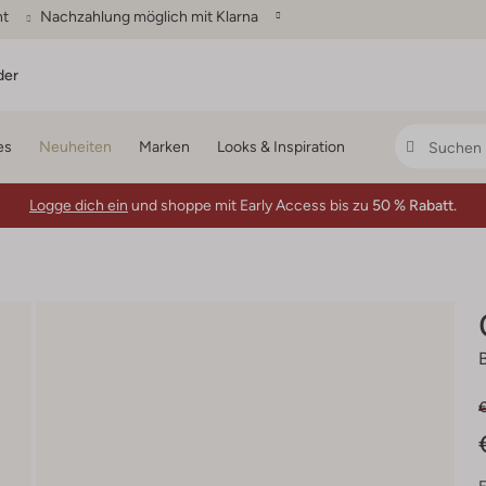
ht
Nachzahlung möglich mit Klarna
der
es
Neuheiten
Marken
Looks & Inspiration
Logge dich ein
und shoppe mit Early Access bis zu
50 % Rabatt.
€