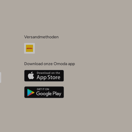
Versandmethoden
Download onze Omoda app
oda
n
uTube