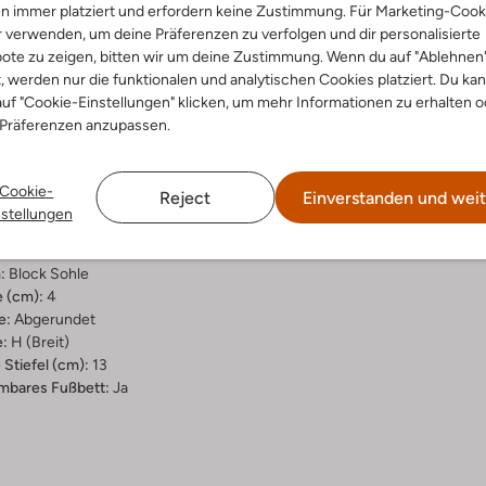
n immer platziert und erfordern keine Zustimmung. Für Marketing-Cook
r verwenden, um deine Präferenzen zu verfolgen und dir personalisierte
ote zu zeigen, bitten wir um deine Zustimmung. Wenn du auf "Ablehnen
ensetzung &
t, werden nur die funktionalen und analytischen Cookies platziert. Du ka
uf "Cookie-Einstellungen" klicken, um mehr Informationen zu erhalten o
rm
 Präferenzen anzupassen.
ial:
Wildleder
Cookie-
Reject
Einverstanden und weit
al:
Leder, Stoff/textil
nstellungen
hle:
Gummi
:
Reißverschluss
:
Block Sohle
 (cm):
4
e:
Abgerundet
:
H (breit)
Stiefel (cm):
13
bares Fußbett:
Ja