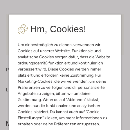
Kostenloser Versand
ab € 75 für Club-Omoda
Hm, Cookies!
Mitglieder in Deutschland
Kauf auf Rechnung
30 Tagen
Rückgaberecht
Um dir bestmöglich zu dienen, verwenden wir
Cookies auf unserer Website. Funktionale und
analytische Cookies sorgen dafür, dass die Website
ordnungsgemäß funktioniert und kontinuierlich
verbessert wird. Diese Cookies werden immer
Produktinformation
platziert und erfordern keine Zustimmung. Für
Marketing-Cookies, die wir verwenden, um deine
Präferenzen zu verfolgen und dir personalisierte
Lieferung & Rückgabe
Angebote zu zeigen, bitten wir um deine
Zustimmung. Wenn du auf "Ablehnen" klickst,
werden nur die funktionalen und analytischen
Cookies platziert. Du kannst auch auf "Cookie-
Einstellungen" klicken, um mehr Informationen zu
Mehr sehen
erhalten oder deine Präferenzen anzupassen.