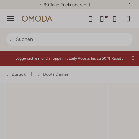
30 Tage Rückgaberecht
Menü
Logge dich ein
und shoppe mit Early Access bis zu
50 % Rabatt.
Zurück
Boots Damen