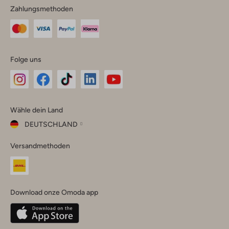
Zahlungsmethoden
Folge uns
Omoda
Omoda
Omoda
Omoda
Omoda
Wähle dein Land
Instagram
Facebook
TikTok
LinkedIn
YouTube
DEUTSCHLAND
Wähle
Versandmethoden
dein
Schließ
Land
Nederland
België
(Nederlands)
Download onze Omoda app
Belgique
(Français)
Deutschland