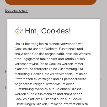
Ähnliche Artikel
Hm, Cookies!
Kostenloser Versand
ab € 75 für Club-Omoda
Mitglieder in Deutschland
Um dir bestmöglich zu dienen, verwenden wir
Kauf auf Rechnung
30 Tagen
Rückgaberecht
Cookies auf unserer Website. Funktionale und
analytische Cookies sorgen dafür, dass die Website
ordnungsgemäß funktioniert und kontinuierlich
verbessert wird. Diese Cookies werden immer
platziert und erfordern keine Zustimmung. Für
Produktinformation
Marketing-Cookies, die wir verwenden, um deine
Präferenzen zu verfolgen und dir personalisierte
Angebote zu zeigen, bitten wir um deine
Lieferung & Rückgabe
Zustimmung. Wenn du auf "Ablehnen" klickst,
werden nur die funktionalen und analytischen
Cookies platziert. Du kannst auch auf "Cookie-
Einstellungen" klicken, um mehr Informationen zu