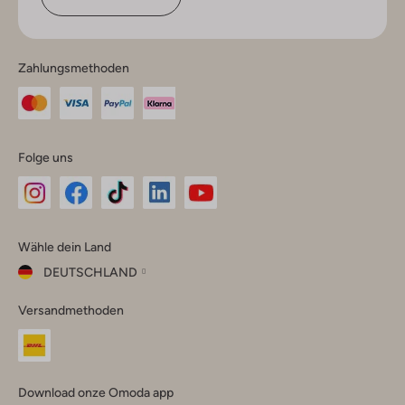
Zahlungsmethoden
Folge uns
Omoda
Omoda
Omoda
Omoda
Omoda
Wähle dein Land
Instagram
Facebook
TikTok
LinkedIn
YouTube
DEUTSCHLAND
Wähle
Versandmethoden
dein
Schließ
Land
Nederland
België
(Nederlands)
Download onze Omoda app