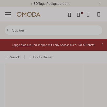
30 Tage Rückgaberecht
Menü
Logge dich ein
und shoppe mit Early Access bis zu
50 % Rabatt.
Zurück
Boots Damen