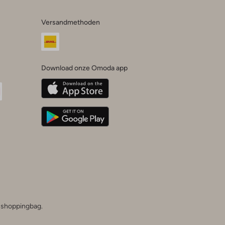
Versandmethoden
Download onze Omoda app
oda
n
uTube
he shoppingbag.