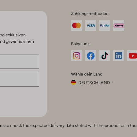
Zahlungsmethoden
nd exklusiven
und gewinne einen
Folge uns
Omoda
Omoda
Omoda
Omoda
Om
Wähle dein Land
Instagram
Facebook
TikTok
LinkedI
Yo
DEUTSCHLAND
Wähle
dein
Schließ
Land
Nederland
België
(Nederlands)
e, please check the expected delivery date stated with the product or in t
Belgique
(Français)