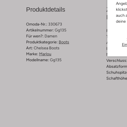
Angeb
Produktdetails
Zusamm
klicks
auch a
Passfo
deine
Omoda-Nr.:
330673
Artikelnummer:
Gg135
Farbe :
Bra
Für wen?:
Damen
Trends:
Ret
Produktkategorie:
Boots
Außenmater
Ei
Art:
Chelsea Boots
Innenmateri
Marke:
Marlou
Material So
Modellname:
Gg135
Verschluss
Absatzform
Schuhspitz
Schafthöhe 