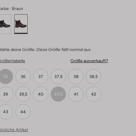
arbe :
Braun
Wähle deine Größe:
Diese Größe fällt normal aus
Größentabelle
Größe ausverkauft?
35
36
37
37,5
38
38,5
39
39,5
40
40,5
41
42
43
44
hnliche Artikel