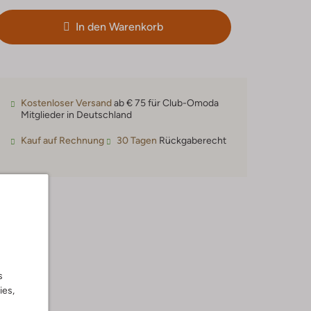
In den Warenkorb
Kostenloser Versand
ab € 75 für Club-Omoda
Mitglieder in Deutschland
Kauf auf Rechnung
30 Tagen
Rückgaberecht
s
ies,