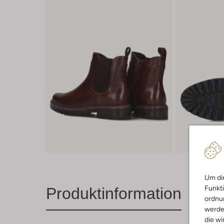
Um dir
Funkti
Produktinformation
ordnun
werde
die wi