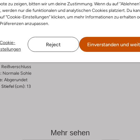
ote zu zeigen, bitten wir um deine Zustimmung. Wenn du auf "Ablehnen
ensetzung &
t, werden nur die funktionalen und analytischen Cookies platziert. Du ka
uf "Cookie-Einstellungen" klicken, um mehr Informationen zu erhalten o
rm
 Präferenzen anzupassen.
un
ro Revival
Cookie-
Reject
Einverstanden und weit
ial:
Leder
nstellungen
al:
Leder, Faux Fur
hle:
Gummi
:
Reißverschluss
:
Normale Sohle
e:
Abgerundet
Stiefel (cm):
13
Mehr sehen