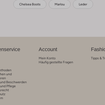
Chelsea Boots
Marlou
Leder
nservice
Account
Fashi
Mein Konto
Tipps & T
Häufig gestellte Fragen
ethoden
hen und
eren
 und Beschwerden
 und Pflege
srecht
hutz
um