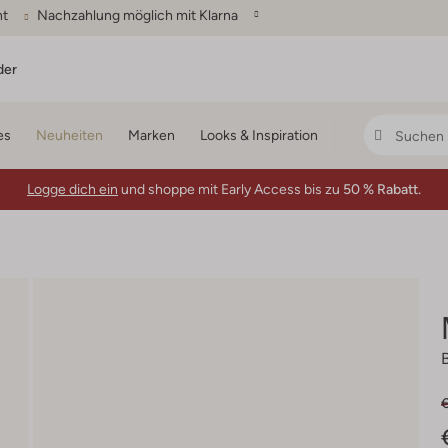
ht
Nachzahlung möglich mit Klarna
der
es
Neuheiten
Marken
Looks & Inspiration
Logge dich ein
und shoppe mit Early Access bis zu
50 % Rabatt.
€