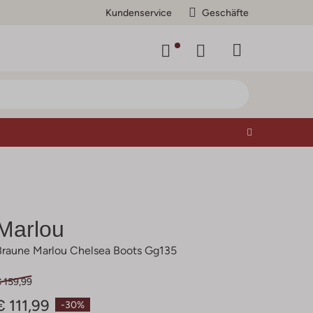
Kundenservice
Geschäfte
Marlou
Braune Marlou Chelsea Boots Gg135
 159,99
€ 111,99
-30%