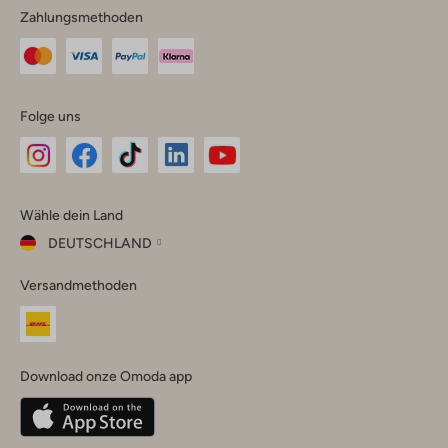
Zahlungsmethoden
Folge uns
Omoda
Omoda
Omoda
Omoda
Omoda
Wähle dein Land
Instagram
Facebook
TikTok
LinkedIn
YouTube
DEUTSCHLAND
Wähle
Versandmethoden
dein
Schließ
Land
Nederland
België
(Nederlands)
Download onze Omoda app
Belgique
(Français)
Deutschland