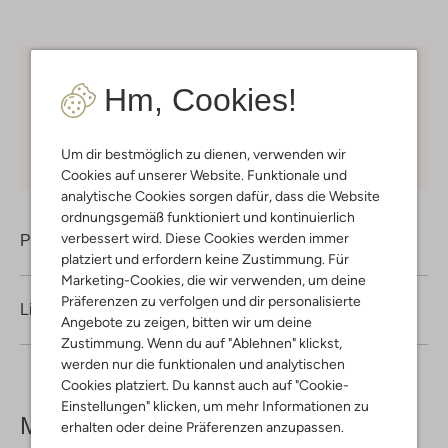
Kostenloser Versand
ab € 75 für Club-Omoda
Hm, Cookies!
Mitglieder in Deutschland
Kauf auf Rechnung
30 Tagen
Rückgaberecht
Um dir bestmöglich zu dienen, verwenden wir
Cookies auf unserer Website. Funktionale und
analytische Cookies sorgen dafür, dass die Website
ordnungsgemäß funktioniert und kontinuierlich
verbessert wird. Diese Cookies werden immer
Produktinformation
platziert und erfordern keine Zustimmung. Für
Marketing-Cookies, die wir verwenden, um deine
Präferenzen zu verfolgen und dir personalisierte
Lieferung & Rückgabe
Angebote zu zeigen, bitten wir um deine
Zustimmung. Wenn du auf "Ablehnen" klickst,
werden nur die funktionalen und analytischen
Cookies platziert. Du kannst auch auf "Cookie-
Einstellungen" klicken, um mehr Informationen zu
Mehr sehen
erhalten oder deine Präferenzen anzupassen.