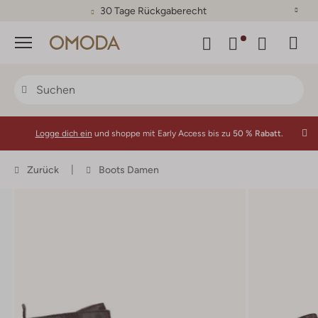
30 Tage Rückgaberecht
Menü
Logge dich ein
und shoppe mit Early Access bis zu
50 % Rabatt.
Zurück
Boots Damen