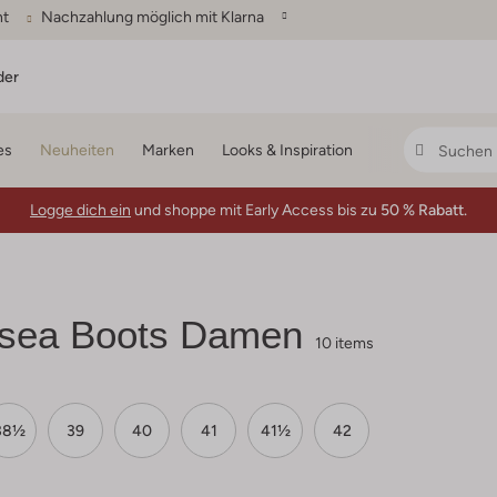
ht
Nachzahlung möglich mit Klarna
der
es
Neuheiten
Marken
Looks & Inspiration
Logge dich ein
und shoppe mit Early Access bis zu
50 % Rabatt.
sea Boots Damen
10 items
38½
39
40
41
41½
42