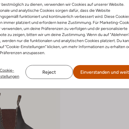
 bestmöglich zu dienen, verwenden wir Cookies auf unserer Website.
onale und analytische Cookies sorgen dafür, dass die Website
gsgemäß funktioniert und kontinuierlich verbessert wird. Diese Cookie
one
Blundstone
n immer platziert und erfordern keine Zustimmung. Für Marketing-Cook
Boots
Chelsea Boots
r verwenden, um deine Präferenzen zu verfolgen und dir personalisierte
€ 209,95
ote zu zeigen, bitten wir um deine Zustimmung. Wenn du auf "Ablehnen
t, werden nur die funktionalen und analytischen Cookies platziert. Du ka
arben
+ mehr farben
uf "Cookie-Einstellungen" klicken, um mehr Informationen zu erhalten o
 Präferenzen anzupassen.
Cookie-
Reject
Einverstanden und weit
nstellungen