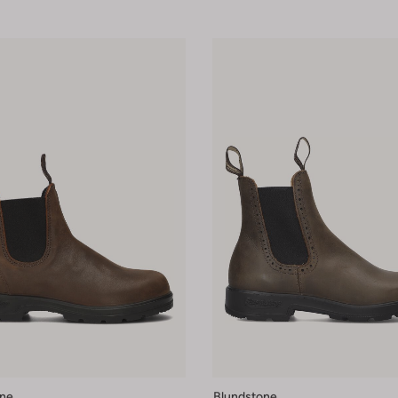
one
Blundstone