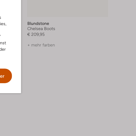
s
Blundstone
ies,
Chelsea Boots
€ 209,95
"
nnst
+ mehr farben
der
er