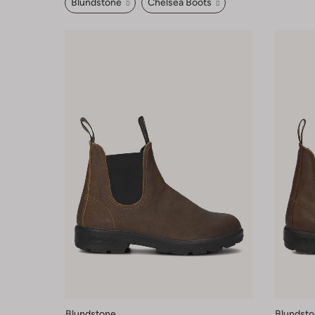
Blundstone
Chelsea Boots
Blundstone
Blundst