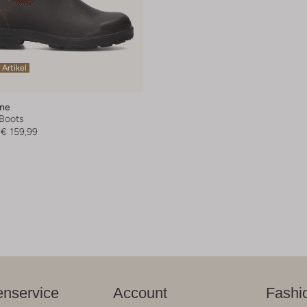
 Artikel
one
Boots
€ 159,99
nservice
Account
Fashi