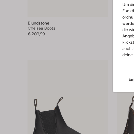
Um dir
Funkti
ordnun
Blundstone
Blundst
werde
Chelsea Boots
Chelsea 
die wi
€ 209,99
€ 209,99
Angeb
klicks
+ mehr f
auch a
deine
Ei