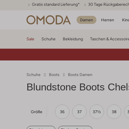
Gratis standard Lieferung*
30 Tage Rückgaberec
Damen
Herren
Kin
Sale
Schuhe
Bekleidung
Taschen & Accessoir
Schuhe
Boots
Boots Damen
Blundstone
Boots Chel
Größe
36
37
37½
38