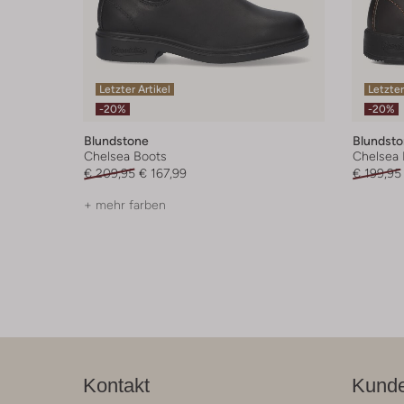
Letzter Artikel
Letzter
-20%
-20%
Blundstone
Blundst
Chelsea Boots
Chelsea 
€ 209,95
€ 167,99
€ 199,95
+ mehr farben
Kontakt
Kunde