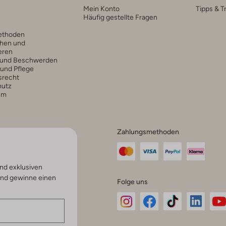
Mein Konto
Tipps & T
Häufig gestellte Fragen
ethoden
hen und
eren
 und Beschwerden
 und Pflege
srecht
hutz
um
Zahlungsmethoden
nd exklusiven
und gewinne einen
Folge uns
Omoda
Omoda
Omoda
Omoda
Om