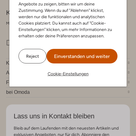
Angebote zu zeigen, bitten wir um deine
Zustimmung. Wenn du auf "Ablehnen" klickst,
Kontakt
werden nur die funktionalen und analytischen
Cookies platziert. Du kannst auch auf "Cookie-
Montag - Freitag 09:00 - 17:00 uur
Einstellungen" klicken, um mehr Informationen zu
erhalten oder deine Präferenzen anzupassen.
info@omoda.de
Einverstanden und weiter
Reject
Kundenservice
Account
Cookie-Einstellungen
Fashion News
bei Omoda
Lass uns in Kontakt bleiben
Bleib auf dem Laufenden mit den neuesten Artikeln und
exklusiven Angeboten, nur für dich. Abonniere den