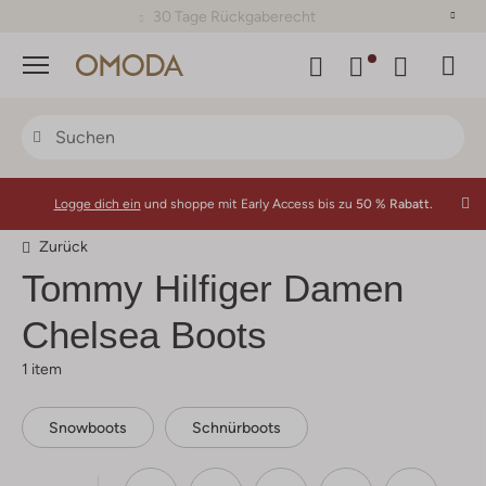
30 Tage Rückgaberecht
Menü
Logge dich ein
und shoppe mit Early Access bis zu
50 % Rabatt.
Zurück
Tommy Hilfiger Damen
Chelsea Boots
1 item
Snowboots
Schnürboots