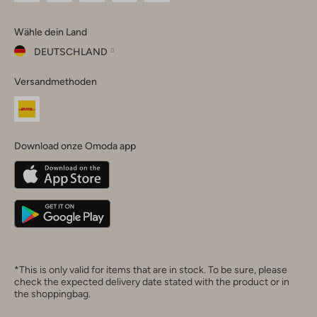
Omoda
Omoda
Omoda
Omoda
Omoda
Wähle dein Land
Instagram
Facebook
TikTok
LinkedIn
YouTube
DEUTSCHLAND
Wähle
Versandmethoden
dein
Schließ
Land
Nederland
België
(Nederlands)
Download onze Omoda app
Belgique
(Français)
Deutschland
*This is only valid for items that are in stock. To be sure, please
check the expected delivery date stated with the product or in
the shoppingbag.