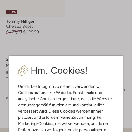
-30%
Tommy Hilfiger
Chelsea Boots
€ 179,99
€ 125,99
Setze Deinen edlen Anzügen aus Flanell und Karokleidern die
Modekrone mit Tommy Hilfiger Chelsea Boots für Damen auf. Es
Hm, Cookies!
gibt sie im Sortiment von Omoda in vielen coolen Designs zu
entdecken. Von femininem Lackleder bis hin zum strong Style.
Um dir bestmöglich zu dienen, verwenden wir
Mehr
Cookies auf unserer Website. Funktionale und
Schuhe
Boots
Boots Damen
analytische Cookies sorgen dafür, dass die Website
ordnungsgemäß funktioniert und kontinuierlich
verbessert wird. Diese Cookies werden immer
platziert und erfordern keine Zustimmung. Für
Marketing-Cookies, die wir verwenden, um deine
Präferenzen zu verfolgen und dir personalisierte