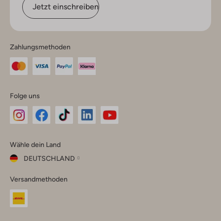
Jetzt einschreiben
Zahlungsmethoden
Folge uns
Omoda
Omoda
Omoda
Omoda
Omoda
Wähle dein Land
Instagram
Facebook
TikTok
LinkedIn
YouTube
DEUTSCHLAND
Wähle
Versandmethoden
dein
Schließ
Land
Nederland
België
(Nederlands)