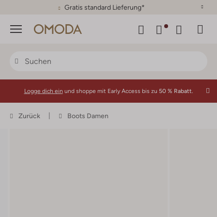
30 Tage Rückgaberecht
Menü
Logge dich ein
und shoppe mit Early Access bis zu
50 % Rabatt.
Zurück
Boots Damen