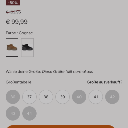
-50%
€ 199,95
€ 99,99
Farbe :
Cognac
Wähle deine Größe:
Diese Größe fällt normal aus
Größentabelle
Größe ausverkauft?
36
37
38
39
40
41
42
43
44