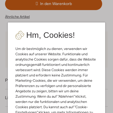
In den Warenkorb
Ähnliche Artikel
Hm, Cookies!
Kostenloser Versand
ab € 75 für Club-Omoda
Mitglieder in Deutschland
Um dir bestmöglich zu dienen, verwenden wir
Cookies auf unserer Website. Funktionale und
Kauf auf Rechnung
30 Tagen
Rückgaberecht
analytische Cookies sorgen dafür, dass die Website
ordnungsgemäß funktioniert und kontinuierlich
verbessert wird. Diese Cookies werden immer
platziert und erfordern keine Zustimmung. Für
Produktinformation
Marketing-Cookies, die wir verwenden, um deine
Präferenzen zu verfolgen und dir personalisierte
Angebote zu zeigen, bitten wir um deine
Zustimmung. Wenn du auf "Ablehnen" klickst,
Lieferung & Rückgabe
werden nur die funktionalen und analytischen
Cookies platziert. Du kannst auch auf "Cookie-
Einstellungen" klicken, um mehr Informationen zu