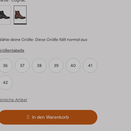
arbe :
Cognac
Wähle deine Größe:
Diese Größe fällt normal aus
Größentabelle
36
37
38
39
40
41
42
hnliche Artikel
In den Warenkorb