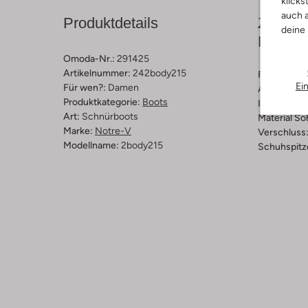
klicks
auch a
Produktdetails
Zusamm
deine
Passfo
Omoda-Nr.:
291425
Artikelnummer:
242body215
Farbe :
Cog
Ei
Für wen?:
Damen
Außenmater
Produktkategorie:
Boots
Innenmateri
Art:
Schnürboots
Material So
Marke:
Notre-V
Verschluss
Modellname:
2body215
Schuhspitz