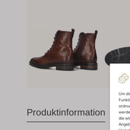
Um dir
Funkti
ordnun
Produktinformation
werde
die wi
Angeb