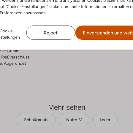
t, werden nur die funktionalen und analytischen Cookies platziert. Du ka
uf "Cookie-Einstellungen" klicken, um mehr Informationen zu erhalten o
ensetzung &
 Präferenzen anzupassen.
rm
Cookie-
nac
Reject
Einverstanden und weit
nstellungen
ial:
Leder
al:
Leder
hle:
Gummi
:
Reißverschluss
e:
Abgerundet
Mehr sehen
Schnürboots
Notre-V
Leder