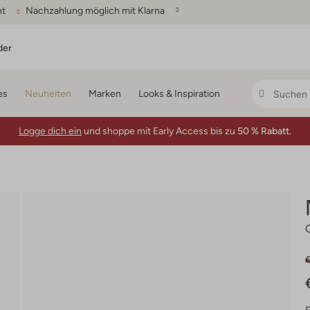
ht
Nachzahlung möglich mit Klarna
der
es
Neuheiten
Marken
Looks & Inspiration
Logge dich ein
und shoppe mit Early Access bis zu
50 % Rabatt.
€