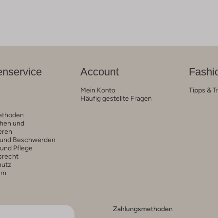
nservice
Account
Fashi
Mein Konto
Tipps & T
Häufig gestellte Fragen
ethoden
hen und
eren
 und Beschwerden
 und Pflege
srecht
hutz
um
Zahlungsmethoden