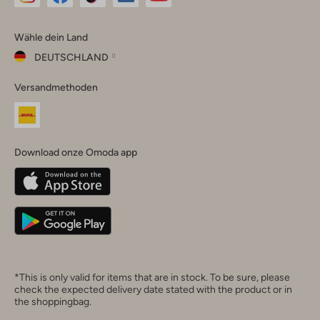
Omoda
Omoda
Omoda
Omoda
Omoda
Wähle dein Land
Instagram
Facebook
TikTok
LinkedIn
YouTube
DEUTSCHLAND
Wähle
Versandmethoden
dein
Schließ
Land
Nederland
België
(Nederlands)
Download onze Omoda app
Belgique
(Français)
Deutschland
*This is only valid for items that are in stock. To be sure, please
check the expected delivery date stated with the product or in
the shoppingbag.