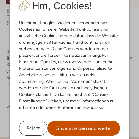
-50%
-30%
Hm, Cookies!
Copenhagen Studios
Copenhagen Studios
Chelsea Boots
Chelsea Boots
Um dir bestmöglich zu dienen, verwenden wir
€ 239,95
€ 119,99
€ 269,99
€ 188,99
Cookies auf unserer Website. Funktionale und
analytische Cookies sorgen dafür, dass die Website
ordnungsgemäß funktioniert und kontinuierlich
verbessert wird. Diese Cookies werden immer
Du suchst einen Schuh, der sich mit jedem Stil kombinieren
platziert und erfordern keine Zustimmung. Für
lässt? Dann bist du mit den klassisch geschnittenen Copenhagen
Marketing-Cookies, die wir verwenden, um deine
Studios Boots bestens beraten. Sie passen zu Hosen, Röcken
Präferenzen zu verfolgen und dir personalisierte
und Kleidern und unterstreichen den urbanen Stil perfekt.
Angebote zu zeigen, bitten wir um deine
Schuhe von Copenhagen Studios begleiten dich im Job, in der
Zustimmung. Wenn du auf "Ablehnen" klickst,
Freizeit, beim Shopping und vielen weiteren Gelegenheiten.
werden nur die funktionalen und analytischen
Cookies platziert. Du kannst auch auf "Cookie-
Mehr
Einstellungen" klicken, um mehr Informationen zu
Schuhe
Boots
Boots Damen
erhalten oder deine Präferenzen anzupassen.
Einverstanden und weiter
Reject