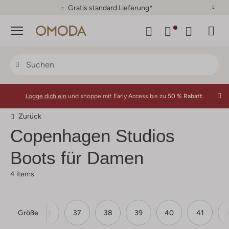
Gratis standard Lieferung*
Menü
Logge dich ein
und shoppe mit Early Access bis zu
50 % Rabatt.
Zurück
Copenhagen Studios
Boots für Damen
4 items
Größe
36
37
38
39
40
41