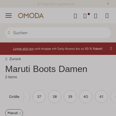
30 Tage Rückgaberecht
Menü
Logge dich ein
und shoppe mit Early Access bis zu
50 % Rabatt.
Zurück
Maruti
Boots Damen
2 items
Größe
36
37
38
39
40
41
Maruti