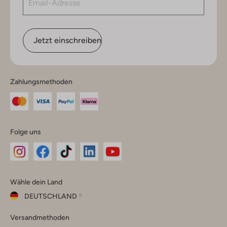
Jetzt einschreiben
Zahlungsmethoden
Folge uns
Omoda
Omoda
Omoda
Omoda
Omoda
Wähle dein Land
Instagram
Facebook
TikTok
LinkedIn
YouTube
DEUTSCHLAND
Wähle
Versandmethoden
dein
Schließ