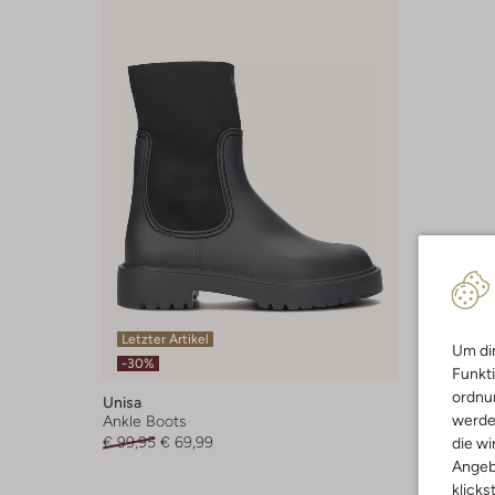
Letzter Artikel
Um dir
-30%
Funkti
ordnun
Unisa
werde
Ankle Boots
€ 99,95
€ 69,99
die wi
Angeb
klicks