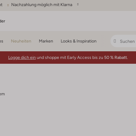
ht
Nachzahlung möglich mit Klarna
der
es
Neuheiten
Marken
Looks & Inspiration
Logge dich ein
und shoppe mit Early Access bis zu
50 % Rabatt.
tem