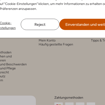
uf "Cookie-Einstellungen" klicken, um mehr Informationen zu erhalten o
 Präferenzen anzupassen.
Cookie-
Reject
Einverstanden und weit
nstellungen
nservice
Account
Fashi
Mein Konto
Tipps & T
Häufig gestellte Fragen
ethoden
hen und
eren
 und Beschwerden
 und Pflege
srecht
hutz
um
Zahlungsmethoden