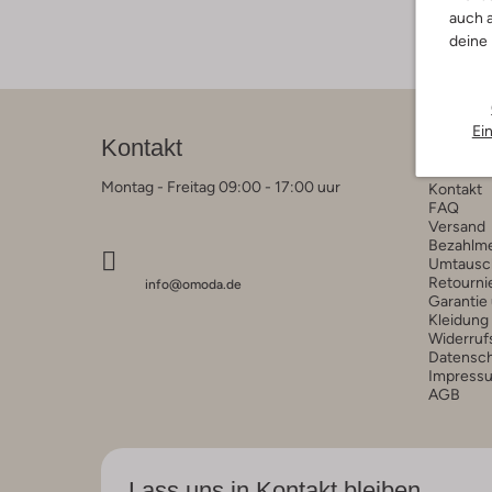
auch a
deine
Ei
Kontakt
Kunde
Montag - Freitag 09:00 - 17:00 uur
Kontakt
FAQ
Versand
Bezahlm
Umtausc
Retourni
info@omoda.de
Garantie
Kleidung
Widerruf
Datensc
Impress
AGB
Lass uns in Kontakt bleiben