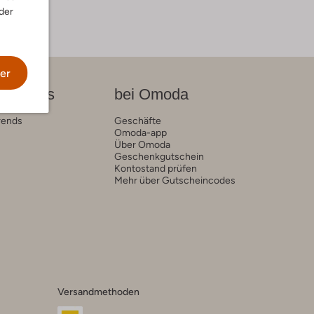
der
er
on News
bei Omoda
rends
Geschäfte
Omoda-app
Über Omoda
Geschenkgutschein
Kontostand prüfen
Mehr über Gutscheincodes
Versandmethoden