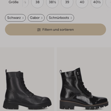
Größe
37
37½
38
38½
39
40
40½
Schwarz
Gabor
Schnürboots
Filtern und sortieren