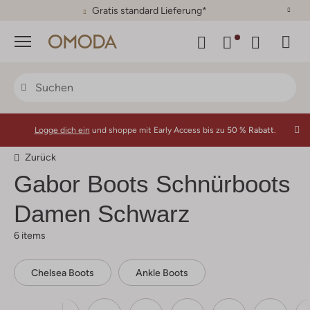
30 Tage Rückgaberecht
Menü
Logge dich ein
und shoppe mit Early Access bis zu
50 % Rabatt.
Zurück
Gabor
Boots Schnürboots
Damen Schwarz
6 items
Chelsea Boots
Ankle Boots