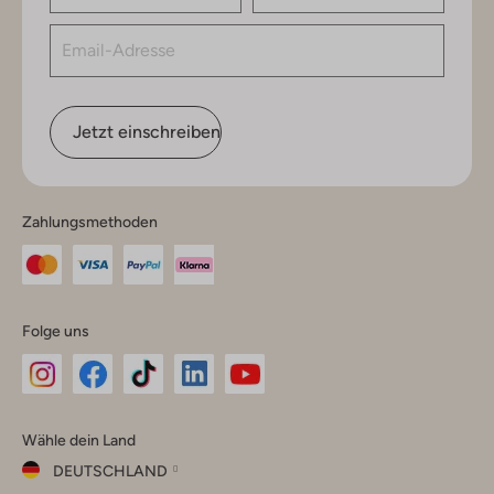
Jetzt einschreiben
Zahlungsmethoden
Folge uns
Omoda
Omoda
Omoda
Omoda
Omoda
Wähle dein Land
Instagram
Facebook
TikTok
LinkedIn
YouTube
DEUTSCHLAND