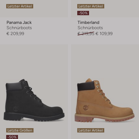
Letzter Artikel
Letzter Artikel
-50%
Panama Jack
Timberland
Schnürboots
Schnürboots
€ 209,99
€ 219,95
€ 109,99
Letzte Größen
Letzter Artikel
-50%