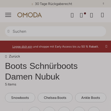
30 Tage Rückgaberecht
Menü
Logge dich ein
und shoppe mit Early Access bis zu
50 % Rabatt.
Zurück
Boots Schnürboots
Damen Nubuk
5 items
Snowboots
Chelsea Boots
Ankle Boots