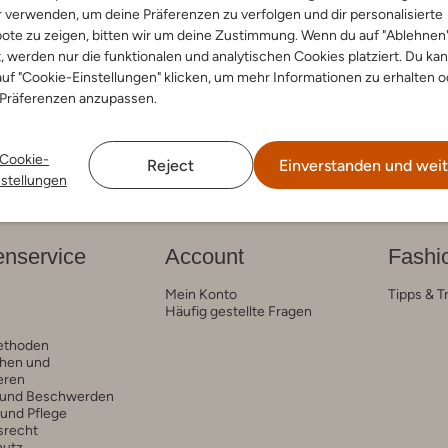
r verwenden, um deine Präferenzen zu verfolgen und dir personalisierte
ote zu zeigen, bitten wir um deine Zustimmung. Wenn du auf "Ablehnen
t, werden nur die funktionalen und analytischen Cookies platziert. Du ka
uf "Cookie-Einstellungen" klicken, um mehr Informationen zu erhalten o
 Präferenzen anzupassen.
Cookie-
Reject
Einverstanden und weit
nstellungen
nservice
Account
Fashi
Mein Konto
Tipps & T
Häufig gestellte Fragen
ethoden
hen und
eren
 und Beschwerden
 und Pflege
srecht
hutz