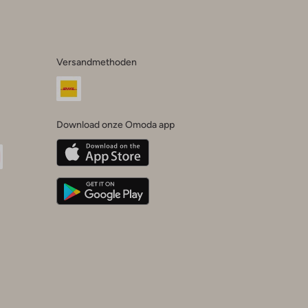
Versandmethoden
Download onze Omoda app
oda
n
uTube