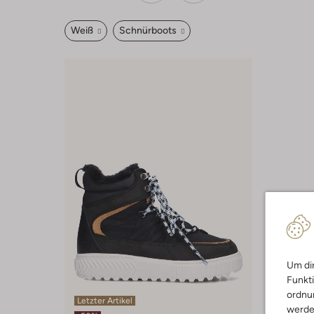
Weiß
Schnürboots
Um dir
Funkti
ordnun
Letzter Artikel
werde