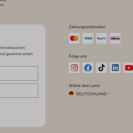
um
Zahlungsmethoden
nd exklusiven
und gewinne einen
Folge uns
Omoda
Omoda
Omoda
Omoda
Om
Wähle dein Land
Instagram
Facebook
TikTok
LinkedI
Yo
DEUTSCHLAND
Wähle
dein
Schließ
Land
Nederland
België
(Nederlands)