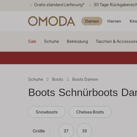
Gratis standard Lieferung*
30 Tage Rückgaberec
Damen
Herren
Kin
Sale
Schuhe
Bekleidung
Taschen & Accessoir
Schuhe
Boots
Boots Damen
Boots Schnürboots D
Snowboots
Chelsea Boots
Größe
37
39