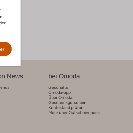
"
nnst
der
er
on News
bei Omoda
rends
Geschäfte
Omoda-app
Über Omoda
Geschenkgutschein
Kontostand prüfen
Mehr über Gutscheincodes