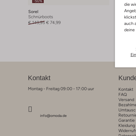
-50%
die wi
Angeb
Sorel
Schnürboots
klicks
€ 149,95
€ 74,99
auch a
deine
Ei
Kontakt
Kunde
Montag - Freitag 09:00 - 17:00 uur
Kontakt
FAQ
Versand
Bezahlm
Umtausc
Retourni
info@omoda.de
Garantie
Kleidung
Widerruf
Datensc