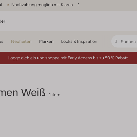
ht
Nachzahlung möglich mit Klarna
der
es
Neuheiten
Marken
Looks & Inspiration
Logge dich ein
und shoppe mit Early Access bis zu
50 % Rabatt.
amen Weiß
1 item