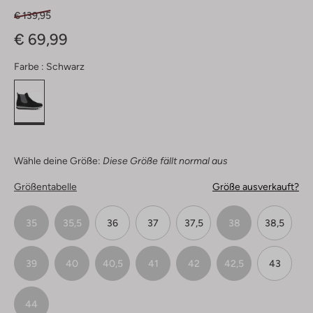
€ 139,95
€ 69,99
Farbe :
Schwarz
Wähle deine Größe:
Diese Größe fällt normal aus
Größentabelle
Größe ausverkauft?
35
35,5
36
37
37,5
38
38,5
39
40
40,5
41
42
42,5
43
44