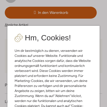
In den Warenkorb
Ähnliche Artikel
Hm, Cookies!
Kostenloser Versand
ab € 75 für Club-Omoda
Um dir bestmöglich zu dienen, verwenden wir
Mitglieder in Deutschland
Cookies auf unserer Website. Funktionale und
Kauf auf Rechnung
30 Tagen
Rückgaberecht
analytische Cookies sorgen dafür, dass die Website
ordnungsgemäß funktioniert und kontinuierlich
verbessert wird. Diese Cookies werden immer
platziert und erfordern keine Zustimmung. Für
Marketing-Cookies, die wir verwenden, um deine
Produktinformation
Präferenzen zu verfolgen und dir personalisierte
Angebote zu zeigen, bitten wir um deine
Zustimmung. Wenn du auf "Ablehnen" klickst,
werden nur die funktionalen und analytischen
Lieferung & Rückgabe
Cookies platziert. Du kannst auch auf "Cookie-