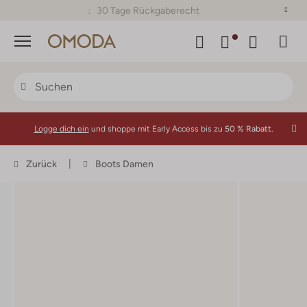
30 Tage Rückgaberecht
Menü
Logge dich ein
und shoppe mit Early Access bis zu
50 % Rabatt.
Zurück
Boots Damen