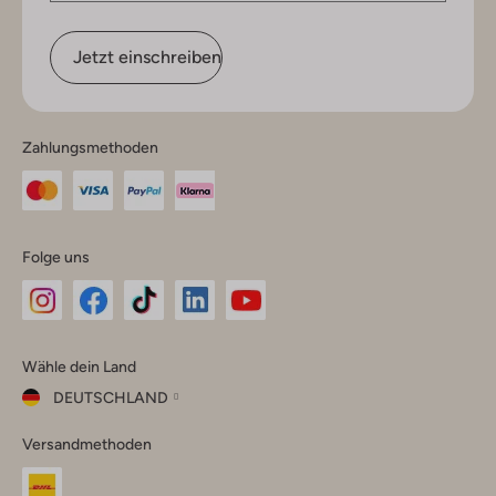
Jetzt einschreiben
Zahlungsmethoden
Folge uns
Omoda
Omoda
Omoda
Omoda
Omoda
Wähle dein Land
Instagram
Facebook
TikTok
LinkedIn
YouTube
DEUTSCHLAND
Wähle
Versandmethoden
dein
Schließ
Land