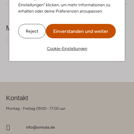
Einstellungen" klicken, um mehr Informationen zu
erhalten oder deine Präferenzen anzupassen.
Mehr sehen
Einverstanden und weiter
Reject
Chelsea Boots
Gabor
Wildleder
Cookie-Einstellungen
Kontakt
Montag - Freitag 09:00 - 17:00 uur
info@omoda.de