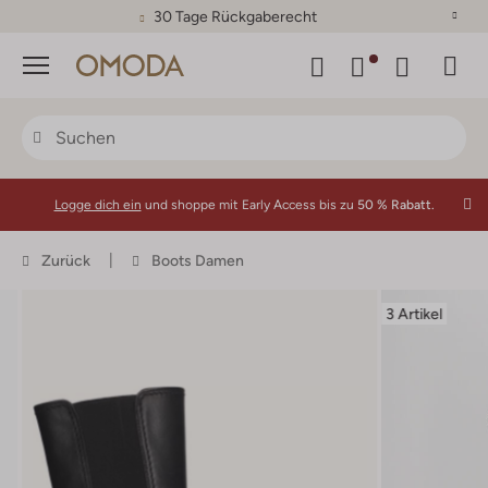
30 Tage Rückgaberecht
Menü
Logge dich ein
und shoppe mit Early Access bis zu
50 % Rabatt.
Zurück
Boots Damen
3 Artikel