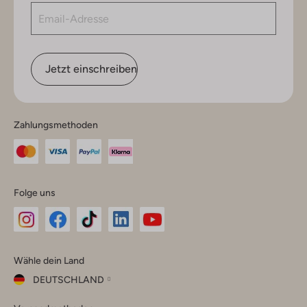
Jetzt einschreiben
Zahlungsmethoden
Folge uns
Omoda
Omoda
Omoda
Omoda
Omoda
Wähle dein Land
Instagram
Facebook
TikTok
LinkedIn
YouTube
DEUTSCHLAND
Wähle