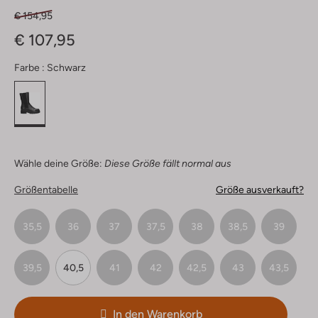
€ 154,95
€ 107,95
Farbe :
Schwarz
Wähle deine Größe:
Diese Größe fällt normal aus
Größentabelle
Größe ausverkauft?
35,5
36
37
37,5
38
38,5
39
39,5
40,5
41
42
42,5
43
43,5
In den Warenkorb