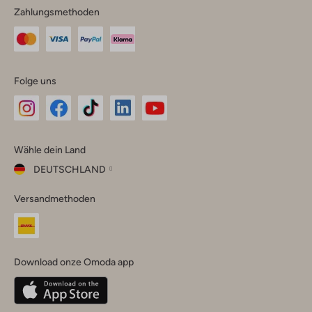
Zahlungsmethoden
Folge uns
Omoda
Omoda
Omoda
Omoda
Omoda
Wähle dein Land
Instagram
Facebook
TikTok
LinkedIn
YouTube
DEUTSCHLAND
Wähle
Versandmethoden
dein
Schließ
Land
Nederland
België
(Nederlands)
Download onze Omoda app
Belgique
(Français)
Deutschland