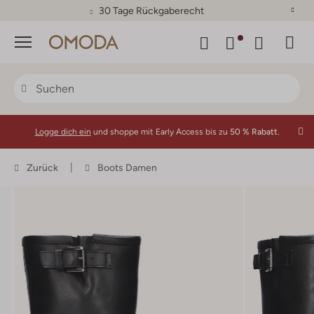
30 Tage Rückgaberecht
Menü
Logge dich ein
und shoppe mit Early Access bis zu
50 % Rabatt.
Zurück
Boots Damen