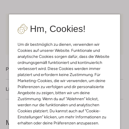
Kostenloser Versand
ab € 75 für Club-Omoda
Hm, Cookies!
Mitglieder in Deutschland
Kauf auf Rechnung
30 Tagen
Rückgaberecht
Um dir bestmöglich zu dienen, verwenden wir
Cookies auf unserer Website. Funktionale und
analytische Cookies sorgen dafür, dass die Website
ordnungsgemäß funktioniert und kontinuierlich
verbessert wird. Diese Cookies werden immer
Produktinformation
platziert und erfordern keine Zustimmung. Für
Marketing-Cookies, die wir verwenden, um deine
Präferenzen zu verfolgen und dir personalisierte
Lieferung & Rückgabe
Angebote zu zeigen, bitten wir um deine
Zustimmung. Wenn du auf "Ablehnen" klickst,
werden nur die funktionalen und analytischen
Cookies platziert. Du kannst auch auf "Cookie-
Einstellungen" klicken, um mehr Informationen zu
Mehr sehen
erhalten oder deine Präferenzen anzupassen.