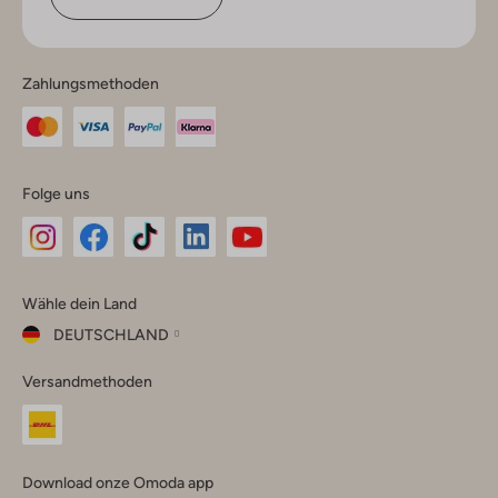
Zahlungsmethoden
Folge uns
Omoda
Omoda
Omoda
Omoda
Omoda
Wähle dein Land
Instagram
Facebook
TikTok
LinkedIn
YouTube
DEUTSCHLAND
Wähle
Versandmethoden
dein
Schließ
Land
Nederland
België
(Nederlands)
Download onze Omoda app