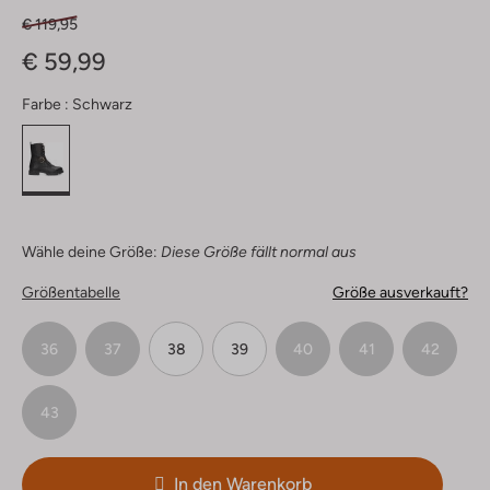
€ 119,95
€ 59,99
Farbe :
Schwarz
Wähle deine Größe:
Diese Größe fällt normal aus
Größentabelle
Größe ausverkauft?
36
37
38
39
40
41
42
43
In den Warenkorb