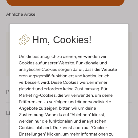
Ähnliche Artikel
Hm, Cookies!
Kostenloser Versand
ab € 75 für Club-Omoda
Mitglieder in Deutschland
Um dir bestmöglich zu dienen, verwenden wir
Kauf auf Rechnung
30 Tagen
Rückgaberecht
Cookies auf unserer Website. Funktionale und
analytische Cookies sorgen dafür, dass die Website
ordnungsgemäß funktioniert und kontinuierlich
verbessert wird. Diese Cookies werden immer
platziert und erfordern keine Zustimmung. Für
Produktinformation
Marketing-Cookies, die wir verwenden, um deine
Präferenzen zu verfolgen und dir personalisierte
Angebote zu zeigen, bitten wir um deine
Lieferung & Rückgabe
Zustimmung. Wenn du auf "Ablehnen" klickst,
werden nur die funktionalen und analytischen
Cookies platziert. Du kannst auch auf "Cookie-
Einstellungen" klicken, um mehr Informationen zu