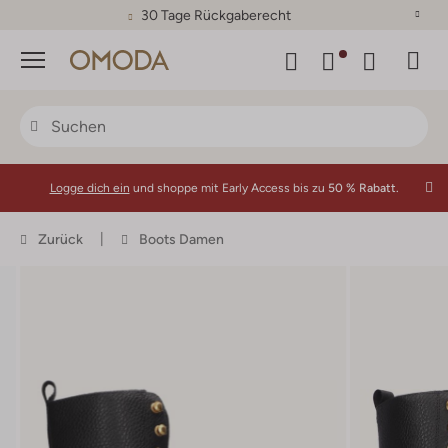
30 Tage Rückgaberecht
Menü
Logge dich ein
und shoppe mit Early Access bis zu
50 % Rabatt.
Zurück
Boots Damen