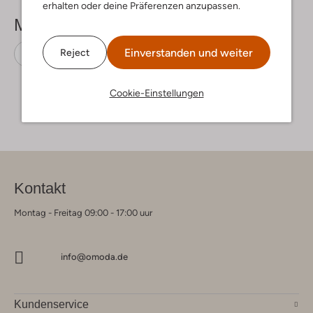
erhalten oder deine Präferenzen anzupassen.
Mehr sehen
Einverstanden und weiter
Reject
Schnürboots
Omoda
Leder
Cookie-Einstellungen
Kontakt
Montag - Freitag 09:00 - 17:00 uur
info@omoda.de
Kundenservice