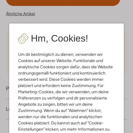
Ähnliche Artikel
Hm, Cookies!
Kostenloser Versand
ab € 75 für Club-Omoda
Mitglieder in Deutschland
Um dir bestmöglich zu dienen, verwenden wir
Kauf auf Rechnung
30 Tagen
Rückgaberecht
Cookies auf unserer Website. Funktionale und
analytische Cookies sorgen dafür, dass die Website
ordnungsgemäß funktioniert und kontinuierlich
verbessert wird. Diese Cookies werden immer
platziert und erfordern keine Zustimmung. Für
Produktinformation
Marketing-Cookies, die wir verwenden, um deine
Präferenzen zu verfolgen und dir personalisierte
Angebote zu zeigen, bitten wir um deine
Lieferung & Rückgabe
Zustimmung. Wenn du auf "Ablehnen" klickst,
werden nur die funktionalen und analytischen
Cookies platziert. Du kannst auch auf "Cookie-
Einstellungen" klicken, um mehr Informationen zu