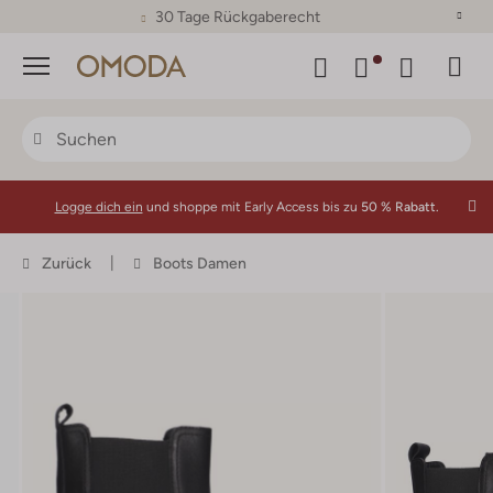
30 Tage Rückgaberecht
Menü
Logge dich ein
und shoppe mit Early Access bis zu
50 % Rabatt.
Zurück
Boots Damen