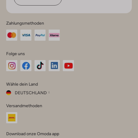
Zahlungsmethoden
Folge uns
Omoda
Omoda
Omoda
Omoda
Omoda
Wähle dein Land
Instagram
Facebook
TikTok
LinkedIn
YouTube
DEUTSCHLAND
Wähle
Versandmethoden
dein
Schließ
Land
Nederland
België
(Nederlands)
Download onze Omoda app