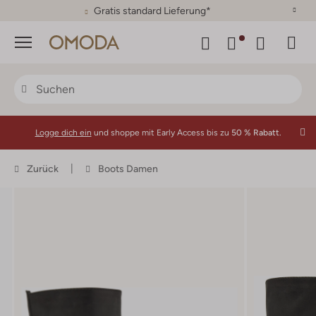
30 Tage Rückgaberecht
Menü
Logge dich ein
und shoppe mit Early Access bis zu
50 % Rabatt.
Zurück
Boots Damen