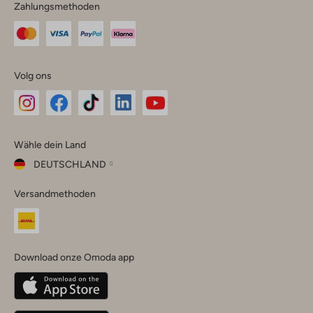
Zahlungsmethoden
Volg ons
Omoda
Omoda
Omoda
Omoda
Omoda
Wähle dein Land
Instagram
Facebook
TikTok
LinkedIn
YouTube
DEUTSCHLAND
Wähle
Versandmethoden
dein
Schließ
Land
Nederland
België
(Nederlands)
Download onze Omoda app
Belgique
(Français)
Deutschland