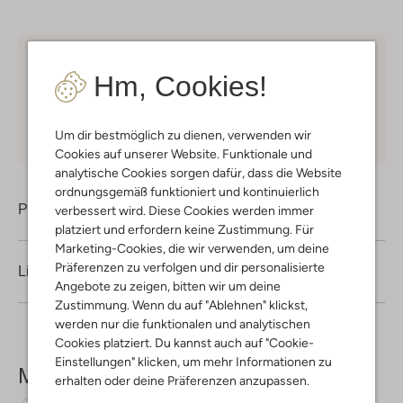
Kostenloser Versand
ab € 75 für Club-Omoda
Hm, Cookies!
Mitglieder in Deutschland
Kauf auf Rechnung
30 Tagen
Rückgaberecht
Um dir bestmöglich zu dienen, verwenden wir
Cookies auf unserer Website. Funktionale und
analytische Cookies sorgen dafür, dass die Website
ordnungsgemäß funktioniert und kontinuierlich
Produktinformation
verbessert wird. Diese Cookies werden immer
platziert und erfordern keine Zustimmung. Für
Marketing-Cookies, die wir verwenden, um deine
Präferenzen zu verfolgen und dir personalisierte
Lieferung & Rückgabe
Angebote zu zeigen, bitten wir um deine
Zustimmung. Wenn du auf "Ablehnen" klickst,
werden nur die funktionalen und analytischen
Cookies platziert. Du kannst auch auf "Cookie-
Einstellungen" klicken, um mehr Informationen zu
Mehr sehen
erhalten oder deine Präferenzen anzupassen.