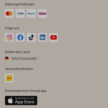
Zahlungsmethoden
Folge uns
Omoda
Omoda
Omoda
Omoda
Omoda
Wähle dein Land
Instagram
Facebook
TikTok
LinkedIn
YouTube
DEUTSCHLAND
Wähle
Versandmethoden
dein
Schließ
Land
Nederland
België
(Nederlands)
Download onze Omoda app
Belgique
(Français)
Deutschland