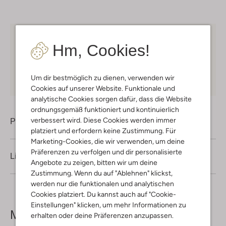
Kostenloser Versand
ab € 75 für Club-Omoda
Hm, Cookies!
Mitglieder in Deutschland
Kauf auf Rechnung
30 Tagen
Rückgaberecht
Um dir bestmöglich zu dienen, verwenden wir
Cookies auf unserer Website. Funktionale und
analytische Cookies sorgen dafür, dass die Website
ordnungsgemäß funktioniert und kontinuierlich
verbessert wird. Diese Cookies werden immer
Produktinformation
platziert und erfordern keine Zustimmung. Für
Marketing-Cookies, die wir verwenden, um deine
Präferenzen zu verfolgen und dir personalisierte
Lieferung & Rückgabe
Angebote zu zeigen, bitten wir um deine
Zustimmung. Wenn du auf "Ablehnen" klickst,
werden nur die funktionalen und analytischen
Cookies platziert. Du kannst auch auf "Cookie-
Einstellungen" klicken, um mehr Informationen zu
Mehr sehen
erhalten oder deine Präferenzen anzupassen.