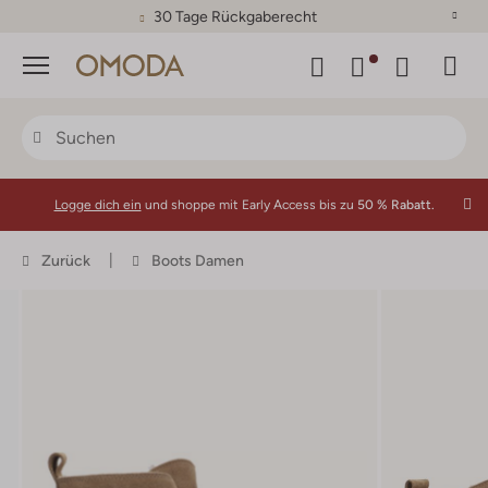
30 Tage Rückgaberecht
Menü
Logge dich ein
und shoppe mit Early Access bis zu
50 % Rabatt.
Zurück
Boots Damen