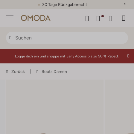
30 Tage Rückgaberecht
Menü
Logge dich ein
und shoppe mit Early Access bis zu
50 % Rabatt.
Zurück
Boots Damen