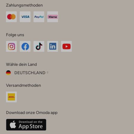
Zahlungsmethoden
Folge uns
Omoda
Omoda
Omoda
Omoda
Omoda
Wähle dein Land
Instagram
Facebook
TikTok
LinkedIn
YouTube
DEUTSCHLAND
Wähle
Versandmethoden
dein
Schließ
Land
Nederland
België
(Nederlands)
Download onze Omoda app
Belgique
(Français)
Deutschland