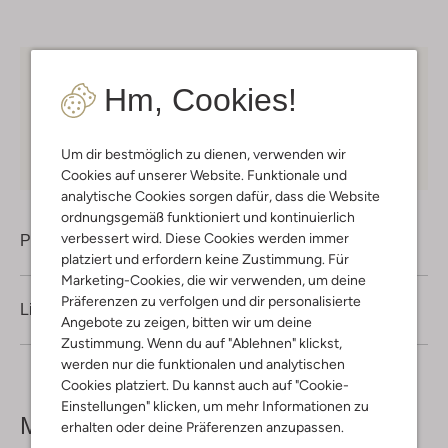
Kostenloser Versand
ab € 75 für Club-Omoda
Hm, Cookies!
Mitglieder in Deutschland
Kauf auf Rechnung
30 Tagen
Rückgaberecht
Um dir bestmöglich zu dienen, verwenden wir
Cookies auf unserer Website. Funktionale und
analytische Cookies sorgen dafür, dass die Website
ordnungsgemäß funktioniert und kontinuierlich
verbessert wird. Diese Cookies werden immer
Produktinformation
platziert und erfordern keine Zustimmung. Für
Marketing-Cookies, die wir verwenden, um deine
Präferenzen zu verfolgen und dir personalisierte
Lieferung & Rückgabe
Angebote zu zeigen, bitten wir um deine
Zustimmung. Wenn du auf "Ablehnen" klickst,
werden nur die funktionalen und analytischen
Cookies platziert. Du kannst auch auf "Cookie-
Einstellungen" klicken, um mehr Informationen zu
Mehr sehen
erhalten oder deine Präferenzen anzupassen.