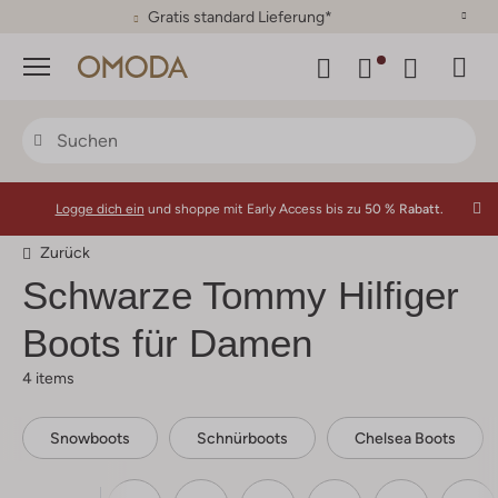
30 Tage Rückgaberecht
Menü
Logge dich ein
und shoppe mit Early Access bis zu
50 % Rabatt.
Zurück
Schwarze Tommy Hilfiger
Boots für Damen
4 items
Snowboots
Schnürboots
Chelsea Boots