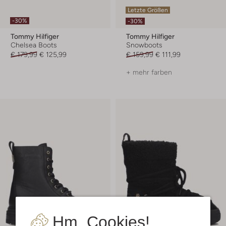
Letzte Größen
-30%
-30%
Tommy Hilfiger
Tommy Hilfiger
Chelsea Boots
Snowboots
€ 179,99
€ 125,99
€ 159,99
€ 111,99
+ mehr farben
Hm, Cookies!