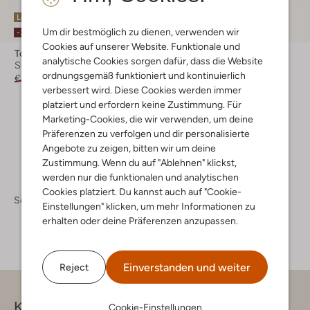
Letzter Artikel
Letzter Artikel
Um dir bestmöglich zu dienen, verwenden wir
-30%
-50%
Cookies auf unserer Website. Funktionale und
Tommy Hilfiger
Tommy Hilfiger
analytische Cookies sorgen dafür, dass die Website
Schnürboots
Snowboots
ordnungsgemäß funktioniert und kontinuierlich
€ 189,99
€ 132,99
€ 159,95
€ 79,99
verbessert wird. Diese Cookies werden immer
+ mehr farben
platziert und erfordern keine Zustimmung. Für
Marketing-Cookies, die wir verwenden, um deine
Präferenzen zu verfolgen und dir personalisierte
Angebote zu zeigen, bitten wir um deine
Zustimmung. Wenn du auf "Ablehnen" klickst,
werden nur die funktionalen und analytischen
Cookies platziert. Du kannst auch auf "Cookie-
Schuhe
Boots
Boots Damen
Einstellungen" klicken, um mehr Informationen zu
erhalten oder deine Präferenzen anzupassen.
Einverstanden und weiter
Reject
Kontakt
Cookie-Einstellungen