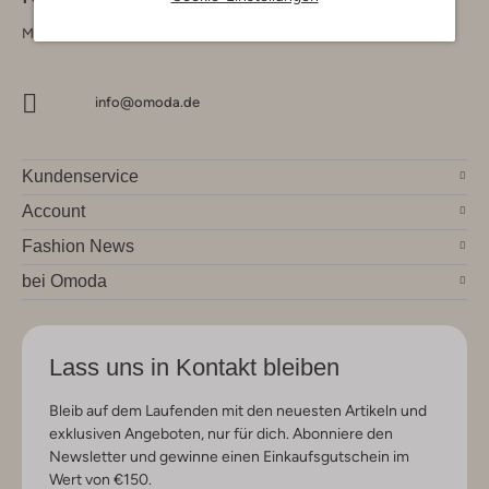
Montag - Freitag 09:00 - 17:00 uur
info@omoda.de
Kundenservice
Account
Fashion News
bei Omoda
Lass uns in Kontakt bleiben
Bleib auf dem Laufenden mit den neuesten Artikeln und
exklusiven Angeboten, nur für dich. Abonniere den
Newsletter und gewinne einen Einkaufsgutschein im
Wert von €150.