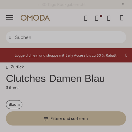
30 Tage Rückgaberecht
Menü
Logge dich ein
und shoppe mit Early Access bis zu
50 % Rabatt.
Zurück
Clutches Damen Blau
3 items
Blau
Filtern und sortieren