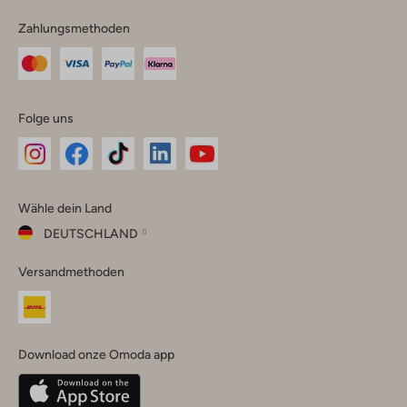
Zahlungsmethoden
Folge uns
Omoda
Omoda
Omoda
Omoda
Omoda
Wähle dein Land
Instagram
Facebook
TikTok
LinkedIn
YouTube
DEUTSCHLAND
Wähle
Versandmethoden
dein
Schließ
Land
Nederland
België
(Nederlands)
Download onze Omoda app
Belgique
(Français)
Deutschland