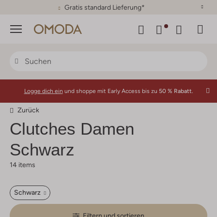
30 Tage Rückgaberecht
Menü
Logge dich ein
und shoppe mit Early Access bis zu
50 % Rabatt.
Zurück
Clutches Damen
Schwarz
14 items
Schwarz
Filtern und sortieren