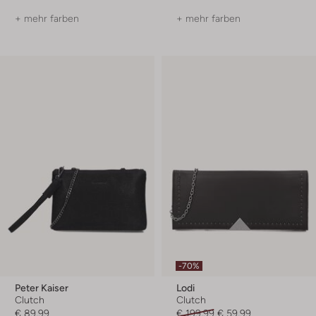
+ mehr farben
+ mehr farben
-70%
Peter Kaiser
Lodi
Clutch
Clutch
€ 89,99
€ 199,99
€ 59,99