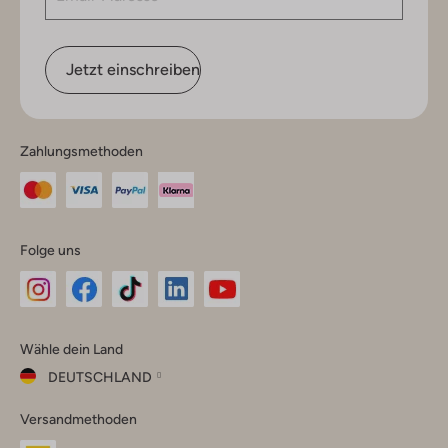
Jetzt einschreiben
Zahlungsmethoden
Folge uns
Omoda
Omoda
Omoda
Omoda
Omoda
Wähle dein Land
Instagram
Facebook
TikTok
LinkedIn
YouTube
DEUTSCHLAND
Wähle
Versandmethoden
dein
Schließ
Land