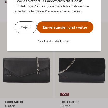
Cookies platziert. Du kannst auch auf "Cookie-
€ 59,99
€ 29,99
€ 199,99
€ 59,99
Einstellungen" klicken, um mehr Informationen zu
+ mehr farben
erhalten oder deine Präferenzen anzupassen.
Einverstanden und weiter
Reject
Cookie-Einstellungen
-30%
Peter Kaiser
Peter Kaiser
Clutch
Clutch