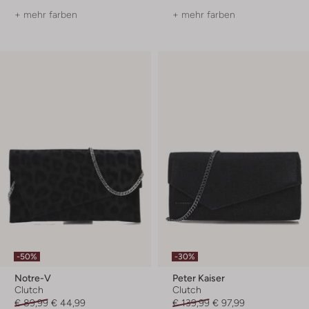
+ mehr farben
+ mehr farben
-50%
-30%
Notre-V
Peter Kaiser
Clutch
Clutch
€ 89,99
€ 44,99
€ 139,99
€ 97,99