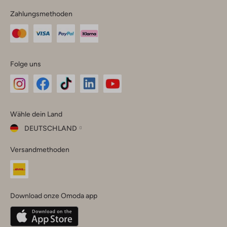
Zahlungsmethoden
Folge uns
Omoda
Omoda
Omoda
Omoda
Omoda
Wähle dein Land
Instagram
Facebook
TikTok
LinkedIn
YouTube
DEUTSCHLAND
Wähle
Versandmethoden
dein
Schließ
Land
Nederland
België
(Nederlands)
Download onze Omoda app
Belgique
(Français)
Deutschland