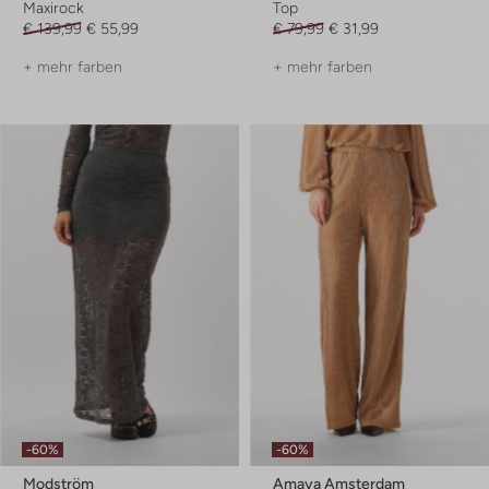
Maxirock
Top
€ 139,99
€ 55,99
€ 79,99
€ 31,99
+ mehr farben
+ mehr farben
-60%
-60%
Modström
Amaya Amsterdam