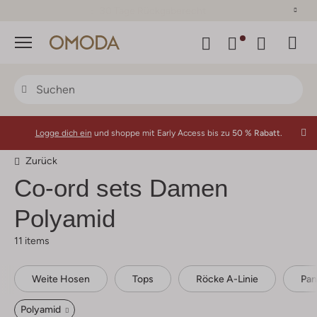
30 Tage Rückgaberecht
Menü
Logge dich ein
und shoppe mit Early Access bis zu
50 % Rabatt.
Zurück
Co-ord sets Damen
Polyamid
11 items
Weite Hosen
Tops
Röcke A-Linie
Pan
Polyamid