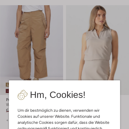
Letzter Artikel
Letzter Artikel
-30%
-50%
Hm, Cookies!
Penn & Ink
Penn & Ink
Weite Hose
Top
€ 169,99
€ 118,99
€ 79,99
€ 39,99
Um dir bestmöglich zu dienen, verwenden wir
Cookies auf unserer Website. Funktionale und
+ mehr farben
+ mehr farben
analytische Cookies sorgen dafür, dass die Website
ordnungsgemäß funktioniert und kontinuierlich