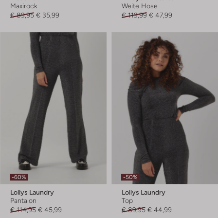
Maxirock
Weite Hose
€ 89,95
€ 35,99
€ 119,99
€ 47,99
-60%
-50%
Lollys Laundry
Lollys Laundry
Pantalon
Top
€ 114,95
€ 45,99
€ 89,95
€ 44,99