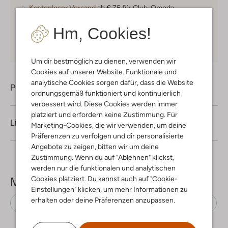
Kostenloser Versand
ab € 75 für Club-Omoda
Mitglieder in Deutschland
Hm, Cookies!
Kauf auf Rechnung
30 Tagen
Rückgaberecht
Um dir bestmöglich zu dienen, verwenden wir
Cookies auf unserer Website. Funktionale und
analytische Cookies sorgen dafür, dass die Website
Produktinformation
ordnungsgemäß funktioniert und kontinuierlich
verbessert wird. Diese Cookies werden immer
platziert und erfordern keine Zustimmung. Für
Lieferung & Rückgabe
Marketing-Cookies, die wir verwenden, um deine
Präferenzen zu verfolgen und dir personalisierte
Angebote zu zeigen, bitten wir um deine
Zustimmung. Wenn du auf "Ablehnen" klickst,
werden nur die funktionalen und analytischen
Cookies platziert. Du kannst auch auf "Cookie-
Mehr sehen
Einstellungen" klicken, um mehr Informationen zu
erhalten oder deine Präferenzen anzupassen.
Crossbody taschen
Notre-V
Wildleder