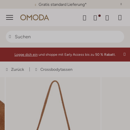
30 Tage Rückgaberecht
Menü
Logge dich ein
und shoppe mit Early Access bis zu
50 % Rabatt.
Zurück
Crossbodytassen