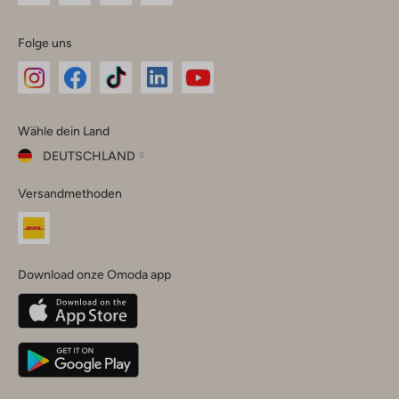
Folge uns
Omoda
Omoda
Omoda
Omoda
Omoda
Wähle dein Land
Instagram
Facebook
TikTok
LinkedIn
YouTube
DEUTSCHLAND
Wähle
Versandmethoden
dein
Schließ
Land
Nederland
België
(Nederlands)
Download onze Omoda app
Belgique
(Français)
Deutschland