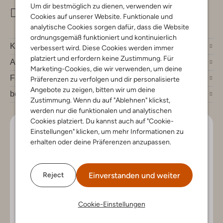
Um dir bestmöglich zu dienen, verwenden wir
info@omoda.de
Cookies auf unserer Website. Funktionale und
analytische Cookies sorgen dafür, dass die Website
ordnungsgemäß funktioniert und kontinuierlich
Kundenservice
verbessert wird. Diese Cookies werden immer
platziert und erfordern keine Zustimmung. Für
Account
Marketing-Cookies, die wir verwenden, um deine
Fashion News
Präferenzen zu verfolgen und dir personalisierte
Angebote zu zeigen, bitten wir um deine
bei Omoda
Zustimmung. Wenn du auf "Ablehnen" klickst,
werden nur die funktionalen und analytischen
Cookies platziert. Du kannst auch auf "Cookie-
Lass uns in Kontakt bleiben
Einstellungen" klicken, um mehr Informationen zu
erhalten oder deine Präferenzen anzupassen.
Bleib auf dem Laufenden mit den neuesten Artikeln und
exklusiven Angeboten, nur für dich. Abonniere den
Newsletter und gewinne einen Einkaufsgutschein im
Einverstanden und weiter
Reject
Wert von €150.
Cookie-Einstellungen