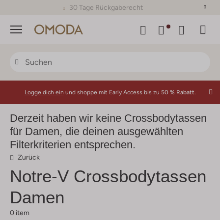
30 Tage Rückgaberecht
Menü
Logge dich ein
und shoppe mit Early Access bis zu
50 % Rabatt.
Derzeit haben wir keine Crossbodytassen
für Damen, die deinen ausgewählten
Filterkriterien entsprechen.
Zurück
Notre-V
Crossbodytassen
Damen
0 item