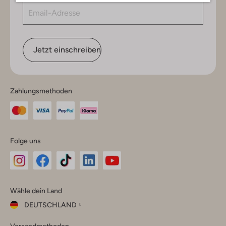
Jetzt einschreiben
Zahlungsmethoden
Folge uns
Omoda
Omoda
Omoda
Omoda
Omoda
Wähle dein Land
Instagram
Facebook
TikTok
LinkedIn
YouTube
DEUTSCHLAND
Wähle