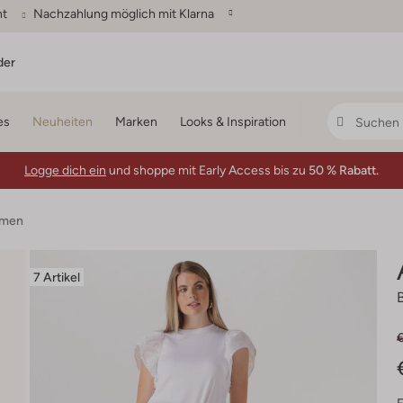
ht
Nachzahlung möglich mit Klarna
der
es
Neuheiten
Marken
Looks & Inspiration
Logge dich ein
und shoppe mit Early Access bis zu
50 % Rabatt.
amen
7 Artikel
€