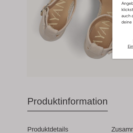
Angeb
klicks
auch a
deine
Ei
Produktinformation
Produktdetails
Zusamm