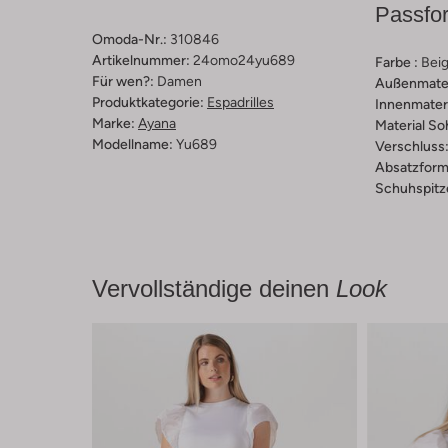
Passfo
Omoda-Nr.:
310846
Artikelnummer:
24omo24yu689
Farbe :
Bei
Für wen?:
Damen
Außenmater
Produktkategorie:
Espadrilles
Innenmateri
Marke:
Ayana
Material So
Modellname:
Yu689
Verschluss
Absatzform
Schuhspitz
Vervollständige deinen
Look