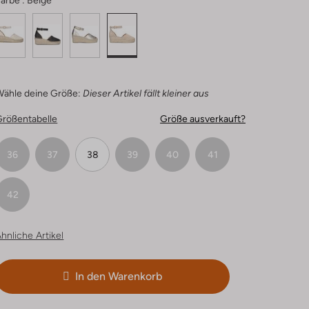
arbe :
Beige
Wähle deine Größe:
Dieser Artikel fällt kleiner aus
Größentabelle
Größe ausverkauft?
36
37
38
39
40
41
42
hnliche Artikel
In den Warenkorb