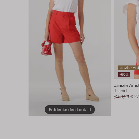
Letzter Art
-60%
Jansen Ams
T-shirt
€ 69,99
€ 27
Entdecke den Look