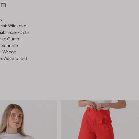
rm
ge
ial:
Wildleder
al:
Leder-Optik
hle:
Gummi
:
Schnalle
:
Wedge
e:
Abgerundet