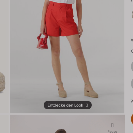
F
Ä
Entdecke den Look
Pause