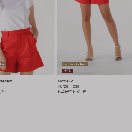
ikel
Letzte Größen
-60%
terdam
Notre-V
Kurze Hose
,99
€ 79,99
€ 31,99