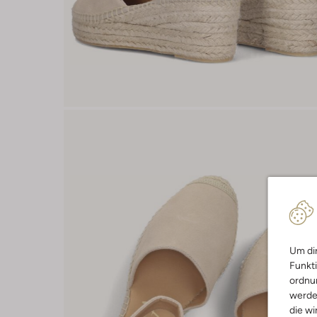
Um dir
Funkti
ordnun
werde
die wi