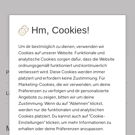
Kostenloser Versand
ab € 75 für Club-Omoda
Hm, Cookies!
Mitglieder in Deutschland
Kauf auf Rechnung
30 Tagen
Rückgaberecht
Um dir bestmöglich zu dienen, verwenden wir
Cookies auf unserer Website. Funktionale und
analytische Cookies sorgen dafür, dass die Website
ordnungsgemäß funktioniert und kontinuierlich
verbessert wird. Diese Cookies werden immer
Produktinformation
platziert und erfordern keine Zustimmung. Für
Marketing-Cookies, die wir verwenden, um deine
Präferenzen zu verfolgen und dir personalisierte
Lieferung & Rückgabe
Angebote zu zeigen, bitten wir um deine
Zustimmung. Wenn du auf "Ablehnen" klickst,
werden nur die funktionalen und analytischen
Cookies platziert. Du kannst auch auf "Cookie-
Einstellungen" klicken, um mehr Informationen zu
Mehr sehen
erhalten oder deine Präferenzen anzupassen.