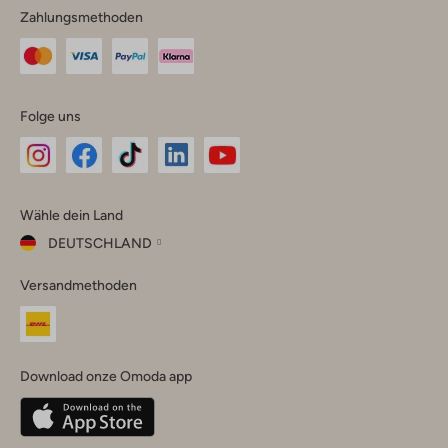
Zahlungsmethoden
Folge uns
Omoda
Omoda
Omoda
Omoda
Omoda
Wähle dein Land
Instagram
Facebook
TikTok
LinkedIn
YouTube
DEUTSCHLAND
Wähle
Versandmethoden
dein
Schließ
Land
Nederland
België
(Nederlands)
Download onze Omoda app
Belgique
(Français)
Deutschland