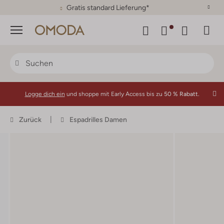
30 Tage Rückgaberecht
Menü
Logge dich ein
und shoppe mit Early Access bis zu
50 % Rabatt.
Zurück
Espadrilles Damen