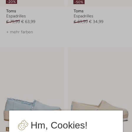
-20%
-50%
Toms
Toms
Espadrilles
Espadrilles
€ 79,99
€ 63,99
€ 69,99
€ 34,99
+ mehr farben
Hm, Cookies!
Letzter Artikel