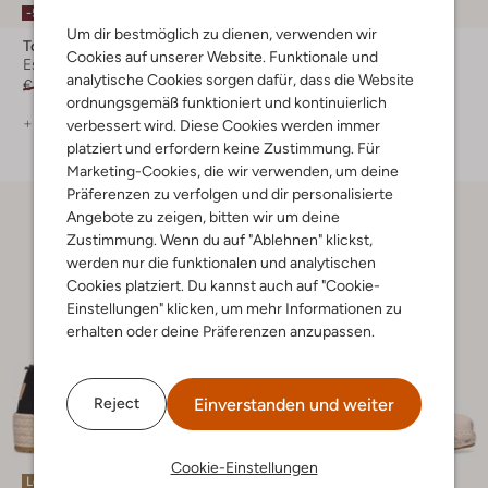
-30%
-50%
Um dir bestmöglich zu dienen, verwenden wir
Toms
Toms
Cookies auf unserer Website. Funktionale und
Espadrilles
Espadrilles
analytische Cookies sorgen dafür, dass die Website
€ 79,99
€ 39,99
€ 74,99
€ 51,99
ordnungsgemäß funktioniert und kontinuierlich
+ mehr farben
verbessert wird. Diese Cookies werden immer
platziert und erfordern keine Zustimmung. Für
Marketing-Cookies, die wir verwenden, um deine
Präferenzen zu verfolgen und dir personalisierte
Angebote zu zeigen, bitten wir um deine
Zustimmung. Wenn du auf "Ablehnen" klickst,
werden nur die funktionalen und analytischen
Cookies platziert. Du kannst auch auf "Cookie-
Einstellungen" klicken, um mehr Informationen zu
erhalten oder deine Präferenzen anzupassen.
Einverstanden und weiter
Reject
Cookie-Einstellungen
Letzter Artikel