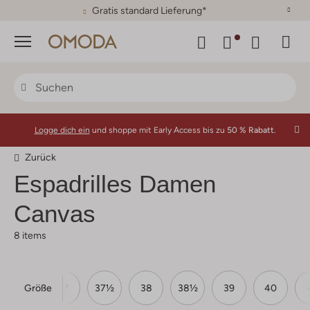
30 Tage Rückgaberecht
Menü
Logge dich ein
und shoppe mit Early Access bis zu
50 % Rabatt.
Zurück
Espadrilles Damen
Canvas
8 items
Größe
36½
37
37½
38
38½
39
40