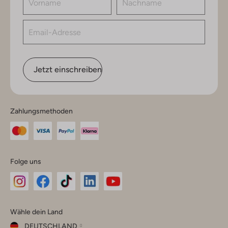
Jetzt einschreiben
Zahlungsmethoden
Folge uns
Omoda
Omoda
Omoda
Omoda
Omoda
Wähle dein Land
Instagram
Facebook
TikTok
LinkedIn
YouTube
DEUTSCHLAND