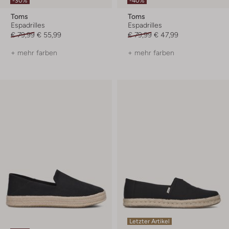
-30%
-40%
Toms
Toms
Espadrilles
Espadrilles
€ 79,99
€ 55,99
€ 79,99
€ 47,99
+ mehr farben
+ mehr farben
Letzter Artikel