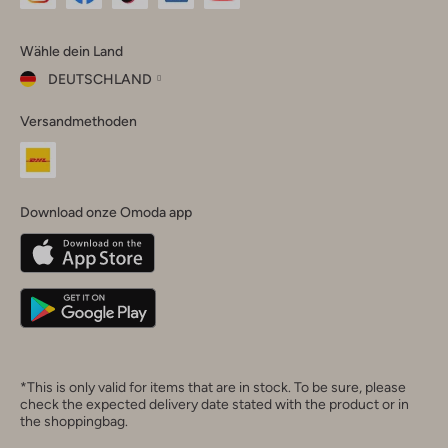
Omoda
Omoda
Omoda
Omoda
Omoda
Wähle dein Land
Instagram
Facebook
TikTok
LinkedIn
YouTube
DEUTSCHLAND
Wähle
Versandmethoden
dein
Schließ
Land
Nederland
België
(Nederlands)
Download onze Omoda app
Belgique
(Français)
Deutschland
*This is only valid for items that are in stock. To be sure, please
check the expected delivery date stated with the product or in
the shoppingbag.