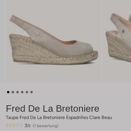
Fred De La Bretoniere
Taupe Fred De La Bretoniere Espadrilles Clare Beau
1
3
3
(1 bewertung)
/5