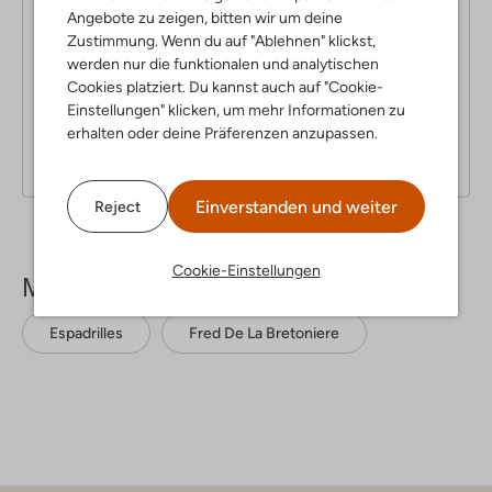
Angebote zu zeigen, bitten wir um deine
3
(3)
Zustimmung. Wenn du auf "Ablehnen" klickst,
S
29 Juli 2024
von Merchon
werden nur die funktionalen und analytischen
t
Cookies platziert. Du kannst auch auf "Cookie-
das neue Taupe ist grau.
e
Einstellungen" klicken, um mehr Informationen zu
r
Die neue Taupe Farbe (auf dem Karton steht (light taupe)
erhalten oder deine Präferenzen anzupassen.
n
ist viel kühler, ist eigentlich hell grau und kein Taupe. Waren
eh zu klein.
e
Einverstanden und weiter
Reject
Cookie-Einstellungen
Mehr sehen
Espadrilles
Fred De La Bretoniere