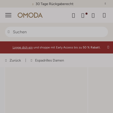
30 Tage Rückgaberecht
Menü
Logge dich ein
und shoppe mit Early Access bis zu
50 % Rabatt.
Zurück
Espadrilles Damen