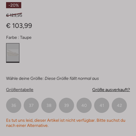
Sterne
-20%
€ 129,95
€ 103,99
Farbe :
Taupe
Wähle deine Größe:
Diese Größe fällt normal aus
Größentabelle
Größe ausverkauft?
36
37
38
39
40
41
42
Es tut uns leid, dieser Artikel ist nicht verfügbar. Bitte suchst du
nach einer Alternative.