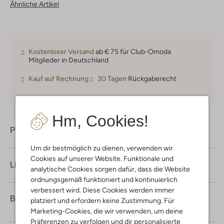
Ähnliche Artikel
Kostenloser Versand
ab € 75 für Club-Omoda
Mitglieder in Deutschland
Kauf auf Rechnung
30 Tagen
Rückgaberecht
Hm, Cookies!
Produktinformation
Um dir bestmöglich zu dienen, verwenden wir
Cookies auf unserer Website. Funktionale und
Lieferung & Rückgabe
analytische Cookies sorgen dafür, dass die Website
ordnungsgemäß funktioniert und kontinuierlich
verbessert wird. Diese Cookies werden immer
1
3
Bewertungen
(1)
platziert und erfordern keine Zustimmung. Für
3
/5
Sterne
Marketing-Cookies, die wir verwenden, um deine
Präferenzen zu verfolgen und dir personalisierte