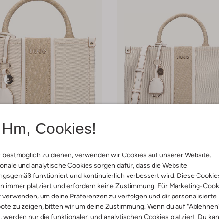
Hm, Cookies!
 bestmöglich zu dienen, verwenden wir Cookies auf unserer Website.
-20%
onale und analytische Cookies sorgen dafür, dass die Website
gsgemäß funktioniert und kontinuierlich verbessert wird. Diese Cookie
Liu Jo
n immer platziert und erfordern keine Zustimmung. Für Marketing-Cook
chen
Handtaschen
€ 97,99
€ 159,99
€ 127,99
r verwenden, um deine Präferenzen zu verfolgen und dir personalisierte
ote zu zeigen, bitten wir um deine Zustimmung. Wenn du auf "Ablehnen
t, werden nur die funktionalen und analytischen Cookies platziert. Du ka