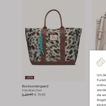
Um dir
-20%
-30%
Funkti
ordnun
Becksondergaard
Liu Jo
werde
Handtaschen
Handtas
€ 99,99
€ 79,99
€ 139,99
die wi
Angeb
klicks