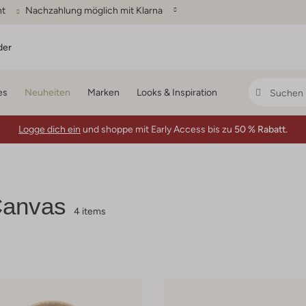
ht
Nachzahlung möglich mit Klarna
der
es
Neuheiten
Marken
Looks & Inspiration
Logge dich ein
und shoppe mit Early Access bis zu
50 % Rabatt.
Canvas
4 items