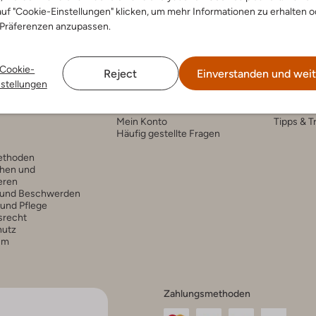
uf "Cookie-Einstellungen" klicken, um mehr Informationen zu erhalten o
 Präferenzen anzupassen.
Cookie-
Reject
Einverstanden und weit
nstellungen
nservice
Account
Fashi
Mein Konto
Tipps & T
Häufig gestellte Fragen
ethoden
hen und
eren
 und Beschwerden
 und Pflege
srecht
hutz
um
Zahlungsmethoden