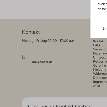
auch a
deine
Ei
Kontakt
Kunde
Montag - Freitag 09:00 - 17:00 uur
Kontakt
FAQ
Versand
Bezahlm
Umtausc
Retourni
info@omoda.de
Garantie
Kleidung
Widerruf
Datensc
Impress
AGB
Lass uns in Kontakt bleiben