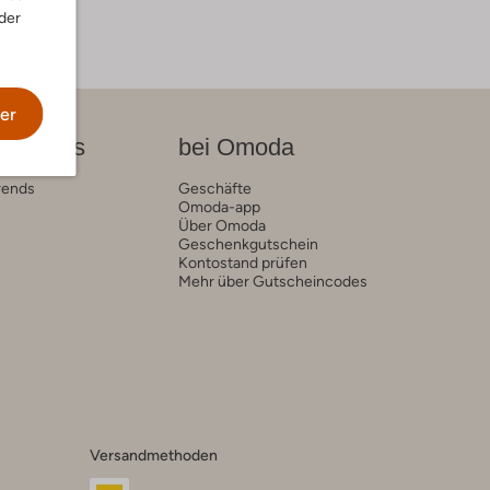
der
er
on News
bei Omoda
rends
Geschäfte
Omoda-app
Über Omoda
Geschenkgutschein
Kontostand prüfen
Mehr über Gutscheincodes
Versandmethoden