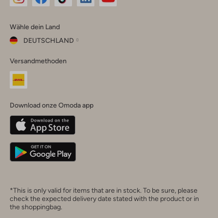
Omoda
Omoda
Omoda
Omoda
Omoda
Wähle dein Land
Instagram
Facebook
TikTok
LinkedIn
YouTube
DEUTSCHLAND
Wähle
Versandmethoden
dein
Schließ
Land
Nederland
België
(Nederlands)
Download onze Omoda app
Belgique
(Français)
Deutschland
*This is only valid for items that are in stock. To be sure, please
check the expected delivery date stated with the product or in
the shoppingbag.