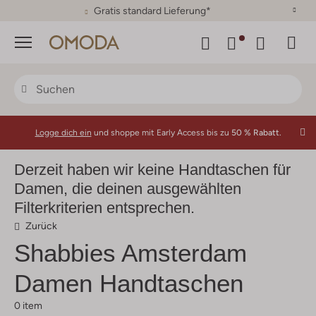
30 Tage Rückgaberecht
Menü
Logge dich ein
und shoppe mit Early Access bis zu
50 % Rabatt.
Derzeit haben wir keine Handtaschen für
Damen, die deinen ausgewählten
Filterkriterien entsprechen.
Zurück
Shabbies Amsterdam
Damen Handtaschen
0 item