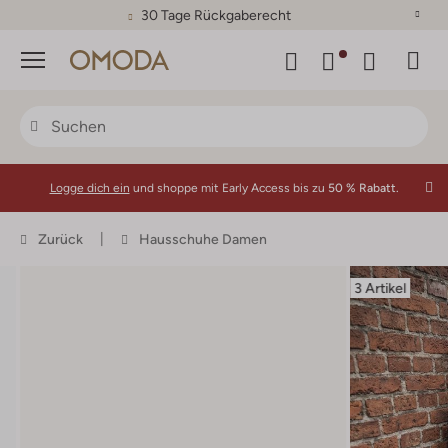
30 Tage Rückgaberecht
Menü
Logge dich ein
und shoppe mit Early Access bis zu
50 % Rabatt.
Zurück
Hausschuhe Damen
3 Artikel