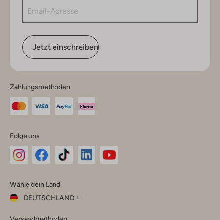
Jetzt einschreiben
Zahlungsmethoden
Folge uns
Omoda
Omoda
Omoda
Omoda
Omoda
Wähle dein Land
Instagram
Facebook
TikTok
LinkedIn
YouTube
DEUTSCHLAND
Wähle
Versandmethoden
dein