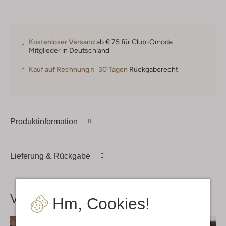
Kostenloser Versand
ab € 75 für Club-Omoda
Mitglieder in Deutschland
Kauf auf Rechnung
30 Tagen
Rückgaberecht
Produktinformation
Lieferung & Rückgabe
Vervollständige deinen
Look
Hm, Cookies!