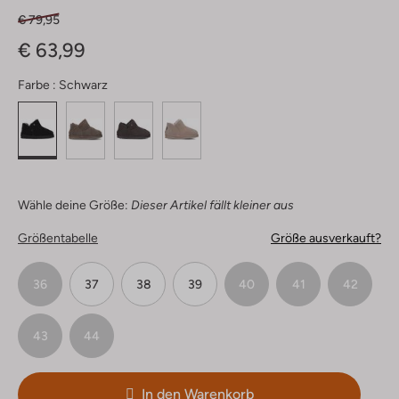
€ 79,95
€ 63,99
Farbe :
Schwarz
Wähle deine Größe:
Dieser Artikel fällt kleiner aus
Größentabelle
Größe ausverkauft?
36
37
38
39
40
41
42
43
44
In den Warenkorb