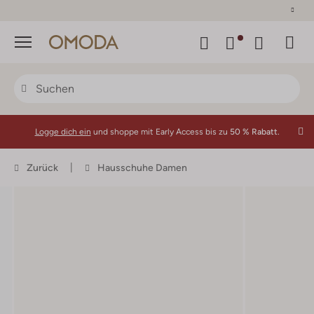
30 Tage Rückgaberecht
Menü
Logge dich ein
und shoppe mit Early Access bis zu
50 % Rabatt.
Zurück
Hausschuhe Damen