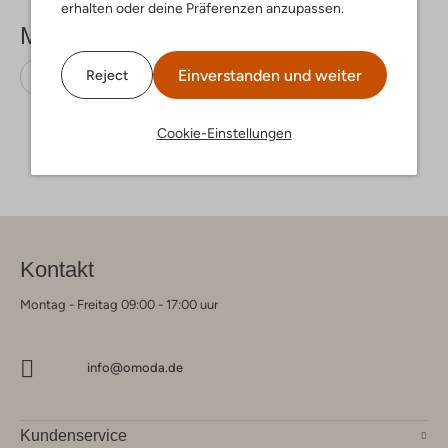
erhalten oder deine Präferenzen anzupassen.
Mehr sehen
Einverstanden und weiter
Reject
Hausschuhe
Warmbat
Wildleder
Cookie-Einstellungen
Kontakt
Montag - Freitag 09:00 - 17:00 uur
info@omoda.de
Kundenservice