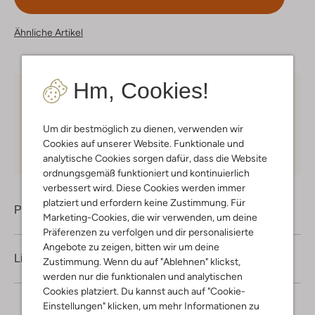
Ähnliche Artikel
Hm, Cookies!
Kostenloser Versand
ab € 75 für Club-Omoda
Mitglieder in Deutschland
Um dir bestmöglich zu dienen, verwenden wir
Kauf auf Rechnung
30 Tagen
Rückgaberecht
Cookies auf unserer Website. Funktionale und
analytische Cookies sorgen dafür, dass die Website
ordnungsgemäß funktioniert und kontinuierlich
verbessert wird. Diese Cookies werden immer
platziert und erfordern keine Zustimmung. Für
Produktinformation
Marketing-Cookies, die wir verwenden, um deine
Präferenzen zu verfolgen und dir personalisierte
Angebote zu zeigen, bitten wir um deine
Lieferung & Rückgabe
Zustimmung. Wenn du auf "Ablehnen" klickst,
werden nur die funktionalen und analytischen
Cookies platziert. Du kannst auch auf "Cookie-
Einstellungen" klicken, um mehr Informationen zu