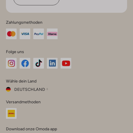
Zahlungsmethoden
Folge uns
Omoda
Omoda
Omoda
Omoda
Omoda
Wähle dein Land
Instagram
Facebook
TikTok
LinkedIn
YouTube
DEUTSCHLAND
Wähle
Versandmethoden
dein
Schließ
Land
Nederland
België
(Nederlands)
Download onze Omoda app